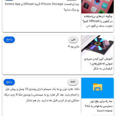
چرا تو قسمت iPhone Storage گزینه Offload و Delete App
رو دیگ نداره؟
چگونه اپ‌های بی‌استفاده
در آیفون را Offload کنیم؟
تفاوت حذف و آفلود اپ
چیست؟
علی
پاسخ
عالی بود⚘
آموزش کپی کردن سی‌دی
صوتی که فایل‌های ۱
کیلوبایتی به شکل
شورت‌کات در آن موجود
است!
exir
پاسخ
نکته: هارد تون رو به یک سیستم دارای ویندوز 10 وصل و روش اول
را انجام بدید. بعد اگر هارد رو به سیستمی با ویندوز مثلا 8 زدید دیگه
مشکلی تو باز کردن فایل ها ندارید. باز هم تشکر
سه راه برای رفع ارور
دسترسی به فولدر یا You
Don’t Have