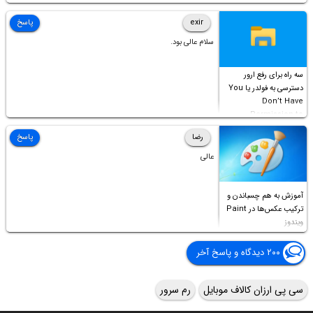
Permission to
Access this folder
exir
پاسخ
سلام عالی بود.
سه راه برای رفع ارور
دسترسی به فولدر یا You
Don’t Have
Permission to
Access this folder
رضا
پاسخ
عالی
آموزش به هم چسباندن و
ترکیب عکس‌ها در Paint
ویندوز
۲۰۰ دیدگاه و پاسخ آخر
سی پی ارزان کالاف موبایل
رم سرور