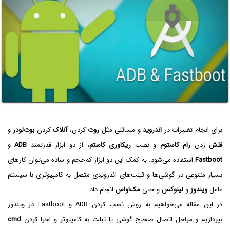
برای انجام تغییرات در
اندروید
و مسائلی مثل
روت
کردن،
آنلاک
کردن
بوت‌لودر
و
فلش
زدن
رام کاستوم
و نصب
ریکاوری کاستم
، از دو ابزار قدرتمند
ADB
و
Fastboot
استفاده می‌شود. به کمک این دو ابزار کم‌حجم و ساده می‌توان کارهای
بسیار متنوعی در گوشی‌ها و تبلت‌های اندرویدی متصل به کامپیوتری با سیستم
عامل
ویندوز
و
لینوکس
و حتی
مک‌او‌اس
انجام داد.
در این مقاله می‌خواهیم به روش نصب کردن ADB و Fastboot در ویندوز
بپردازیم و مراحل اتصال صحیح گوشی یا تبلت به کامپیوتر و اجرا کردن
cmd