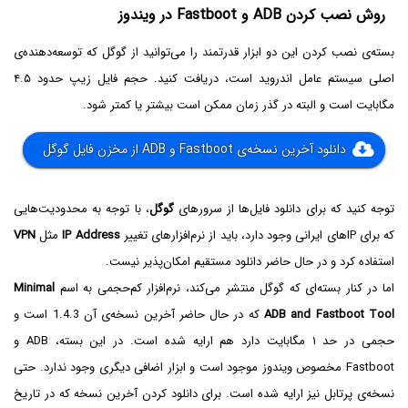
روش نصب کردن ADB و Fastboot در ویندوز
بسته‌ی نصب کردن این دو ابزار قدرتمند را می‌توانید از گوگل که توسعه‌دهنده‌ی
اصلی سیستم عامل اندروید است، دریافت کنید. حجم فایل زیپ حدود ۴.۵
مگابایت است و البته در گذر زمان ممکن است بیشتر یا کمتر شود.
دانلود آخرین نسخه‌ی Fastboot و ADB از مخزن فایل گوگل
توجه کنید که برای دانلود فایل‌ها از سرورهای
گوگل
، با توجه به محدودیت‌هایی
که برای IPهای ایرانی وجود دارد، باید از نرم‌افزارهای تغییر
IP Address
مثل
VPN
استفاده کرد و در حال حاضر دانلود مستقیم امکان‌پذیر نیست.
اما در کنار بسته‌ای که گوگل منتشر می‌کند، نرم‌افزار کم‌حجمی به اسم
Minimal
ADB and Fastboot Tool
که در حال حاضر آخرین نسخه‌ی آن 1.4.3 است و
حجمی در حد ۱ مگابایت دارد هم ارایه شده است. در این بسته، ADB و
Fastboot مخصوص ویندوز موجود است و ابزار اضافی دیگری وجود ندارد. حتی
نسخه‌ی پرتابل نیز ارایه شده است. برای دانلود کردن آخرین نسخه‌ که در تاریخ