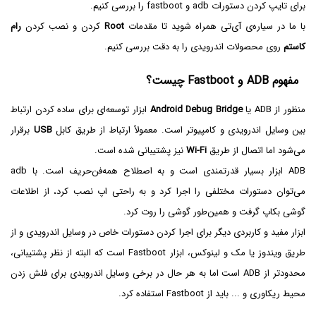
برای تایپ کردن دستورات adb و fastboot را بررسی کنیم.
با ما در سیاره‌ی آی‌تی همراه شوید تا مقدمات
Root
کردن و نصب کردن
رام
کاستم
روی محصولات اندرویدی را به دقت بررسی کنیم.
مفهوم ADB و Fastboot چیست؟
منظور از ADB یا
Android Debug Bridge
ابزار توسعه‌‌ای برای ساده کردن ارتباط
بین وسایل اندرویدی و کامپیوتر است. معمولاً ارتباط از طریق کابل
USB
برقرار
می‌شود اما اتصال از طریق
Wi-Fi
نیز پشتیبانی شده است.
ADB ابزار بسیار قدرتمندی است و به اصطلاح همه‌فن‌حریف است. با adb
می‌توان دستورات مختلفی را اجرا کرد و به راحتی اپ نصب کرد، از اطلاعات
گوشی بکاپ گرفت و همین‌طور گوشی را روت کرد.
ابزار مفید و کاربردی دیگر برای اجرا کردن دستورات خاص در وسایل اندرویدی و از
طریق ویندوز یا مک و لینوکس، ابزار Fastboot است که البته از نظر پشتیبانی،
محدودتر از ADB است اما به هر حال در برخی وسایل اندرویدی برای فلش زدن
محیط ریکاوری و ... باید از Fastboot استفاده کرد.