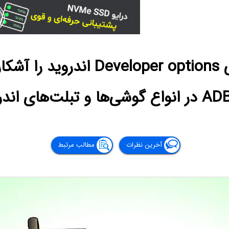
چگونه منوی مخفی veloper options
آخرین نظرات
مطالب مرتبط