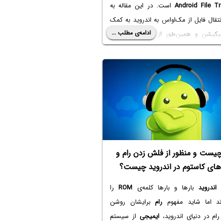
Android File Tr
است. در این مقاله به
قال فایل از مک‌او‌اس به اندروید به کمک
ادامه‌ی مطلب ...
لیکیشن و همین‌طور از طریق
اینترنت
و
هایی مثل
Google Drive
می‌پردازیم. با ما
چیست و منظور از فلش زدن رام و
‌های کاستوم در اندروید چیست؟
ن
اندروید
بارها و بارها کلمه‌ی
ROM
را
اند اما شاید مفهوم
رام
برایشان روشن
رام در دنیای اندروید،
ایمیجی
از سیستم