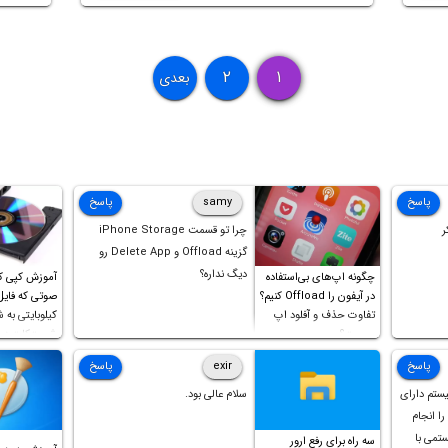
Auto-Corr و Predictive
است. ل
ونگ
فکتوری 
ا ما
باشد. 
۲
۱
بعدی
فکتوری
سیاره‌ی
پاسخ
samy
پاسخ
ر
چرا تو قسمت iPhone Storage
گزینه Offload و Delete App رو
دیگ نداره؟
چگونه اپ‌های بی‌استفاده
آموزش کپی ک
در آیفون را Offload کنیم؟
تفاوت حذف و آفلود اپ
کیلوبایتی به 
چیست؟
شورت‌کات در 
است!
پاسخ
exir
پاسخ
یستم دارای
سلام عالی بود.
ل را انجام
ستمی با
سه راه برای رفع ارور