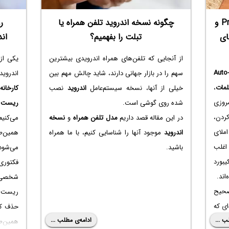
تنظیمات
حتی دس
روش غیرفعال کردن Predictive Text و
چگونه نسخه اندروید تلفن همراه یا
ر
های
تبلت را بفهمیم؟
ان
از آنجایی که تلفن‌های همراه اندرویدی بیشترین
یکی از 
Auto-
سهم را در بازار جهانی دارند، شاید چالش مهم بین
اندروی
لمات
،
خیلی از آنها، نسخه سیستم‌عامل
اندروید
نصب
کارخانه
ا
مروزی
شده روی گوشی است.
ریست 
دن،
در این مقاله قصد داریم
مدل تلفن همراه
و
نسخه
می‌کنی
املای
اندروید
موجود آنها را شناسایی کنیم، با ما همراه
همین‌ط
اغلب
باشید.
می‌شود
بورد
فکتوری
اند.
شخصی و
صحیح
ریست ف
ای که
حذف ک
ب ...
ادامه‌ی مطلب ...
ه روش
همین‌طو