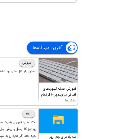
غیرفعال کردن ection
Text در گوشی‌های اندرویدی
ال‌جی
و
سامس
و همین‌طور آیفون‌های
اپل
می‌پردازیم. ب
باشید.
آخرین دیدگاه‌ها
سروش
دستور پاورشل عالی بود تشک
آموزش حذف کیبوردهای
اضافی در ویندوز ۱۰ از تمام
بخش‌ها
exir
نکته: هارد تون رو به یک س
ویندوز 10 وصل و روش او
بدید. بعد اگر هارد رو به سی
سه راه برای رفع ارور