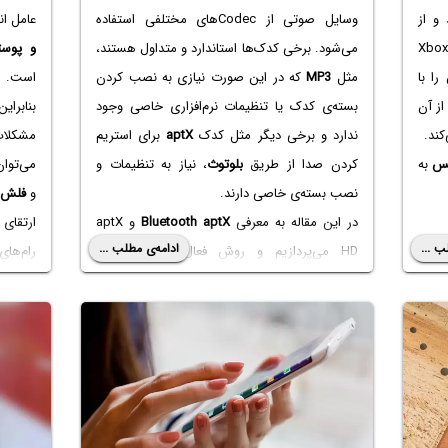
و از
وسایل صوتی از Codecهای مختلفی استفاده
عامل ان
Xbox On
می‌شود. برخی کدک‌ها استاندارد و متداول هستند،
و پوست
ا با
مثل
MP3
که در این صورت نیازی به نصب کردن
است.
از آن
بسته‌ی کدک یا تنظیمات نرم‌افزاری خاصی وجود
بنابرای
کند.
ندارد و برخی دیگر مثل کدک
aptX
برای استریم
مشکلات 
کس
به
کردن صدا از طریق
بلوتوث
، نیاز به تنظیمات و
می‌توا
نصب بسته‌ی خاصی دارند.
و
فلش
ز
در این مقاله به معرفی
Bluetooth aptX
و aptX
ب ...
ادامه‌ی مطلب ...
HD می‌پردازیم و روش فعال کردن آن در
رام‌های
کامپیوترهای
Dell‌
و دیگر محصولات را بررسی
گزینه‌
می‌کنیم.
می‌گیرد
در کنار
حاصل ت
مستقل ا
بودن و