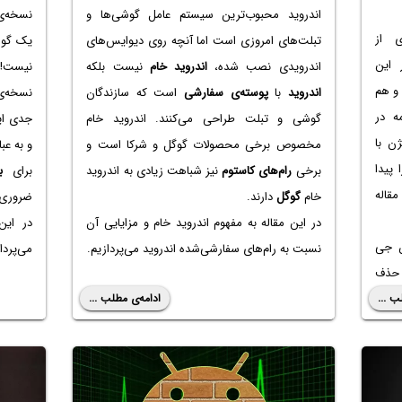
اندروید محبوب‌ترین سیستم عامل گوشی‌ها و
نسخه‌
 از
تبلت‌های امروزی است اما آنچه روی دیوایس‌های
یک گوش
 این
اندرویدی نصب شده،
اندروید خام
نیست بلکه
نیست! 
و هم
اندروید
با
پوسته‌ی سفارشی
است که سازندگان
نسخه‌ی
ه در
گوشی و تبلت طراحی می‌کنند. اندروید خام
جدی ایج
ن با
مخصوص برخی محصولات گوگل و شرکا است و
و به عب
پیدا
برخی
رام‌های کاستوم
نیز شباهت زیادی به اندروید
برای
ب
مقاله
خام
گوگل
دارند.
ضروری 
در این مقاله به مفهوم اندروید خام و مزایایی آن
در این
ن جی
نسبت به رام‌های سفارشی‌شده اندروید می‌پردازیم.
می‌پرداز
حذف
یرنده
ب ...
ادامه‌ی مطلب ...
ا ما