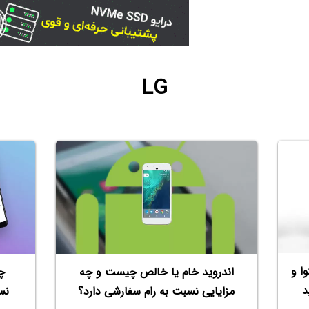
LG
ا و
اندروید خام یا خالص چیست و چه
چگ
د
مزایایی نسبت به رام سفارشی دارد؟
نس