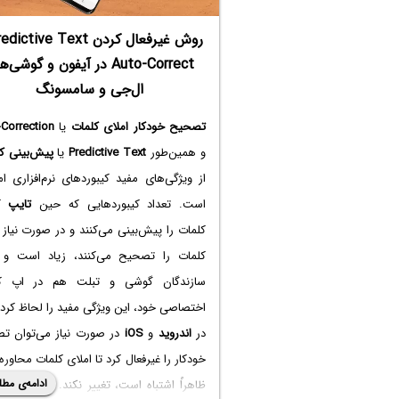
Auto-Correct در آیفون و گوشی‌
ال‌جی و سامسونگ
تصحیح خودکار املای کلمات
یا
Correction
و همین‌طور
Predictive Text
یا
پیش‌بینی ک
از ویژگی‌های مفید کیبوردهای نرم‌افزاری ا
است. تعداد کیبوردهایی که حین
تایپ
کر
کلمات را پیش‌بینی می‌کنند و در صورت نیاز 
کلمات را تصحیح می‌کنند، زیاد است و 
سازندگان گوشی و تبلت هم در اپ کی
اختصاصی خود، این ویژگی مفید را لحاظ کرده‌
در
اندروید
و
iOS
در صورت نیاز می‌توان ت
خودکار را غیرفعال کرد تا املای کلمات محاوره‌
ادامه‌ی مطل
ظاهراً اشتباه است، تغییر نکند. در ادامه ب