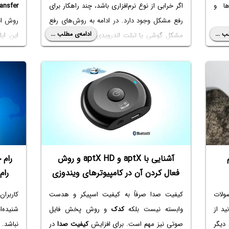
ا و
اگر خرابی از نوع نرم‌افزاری باشد، چند راهکار برای
ansfer
رفع مشکل وجود دارد. در ادامه به روش‌های رفع
روش انت
ب ...
ادامه‌ی مطلب ...
گزین
مشکل گوشی یا تبلت اندرویدی که سیستم عامل
این اپ
 بدون
آن بوت نمی‌شود می‌پردازیم.
سرویس‌
باشید.
آشنایی با aptX و aptX HD و روش
رام 
فعال کردن آن در کامپیوترهای ویندوزی
رام
ولات
کیفیت صدا صرفاً به کیفیت اسپیکر و هدست
کاربرا
ید از
وابسته نیست بلکه
کدک
و روش پخش فایل
شنیده‌
دیگر
صوتی نیز مهم است. برای افزایش
کیفیت صدا
در
نباشد. 