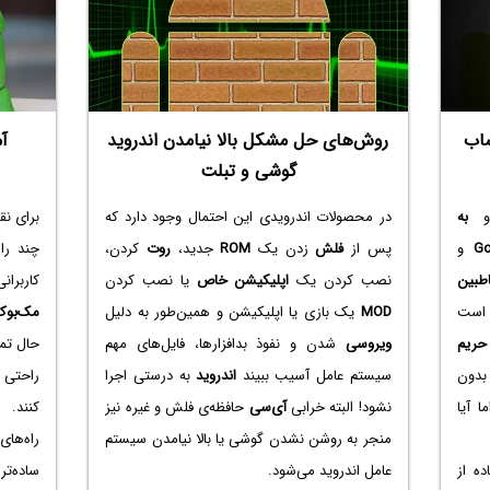
ساب
روش‌های حل مشکل بالا نیامدن اندروید
آم
گوشی و تبلت
به
در محصولات اندرویدی این احتمال وجود دارد که
برای نق
Go
و
پس از
فلش
زدن یک
ROM
جدید،
روت
کردن،
چند را
طبین
نصب کردن یک
اپلیکیشن خاص
یا نصب کردن
کاربرا
ی است
MOD
یک بازی یا اپلیکیشن و همین‌طور به دلیل
مک‌بوک
حریم
ویروسی
شدن و نفوذ بدافزارها، فایل‌های مهم
حال تم
بدون
سیستم عامل آسیب ببیند
اندروید
به درستی اجرا
راحتی ف
ا آیا
نشود! البته خرابی
آی‌سی
حافظه‌ی فلش و غیره نیز
کنند.
منجر به روشن نشدن گوشی یا بالا نیامدن سیستم
راه‌ها
ه از
عامل اندروید می‌شود.
ساده‌تر