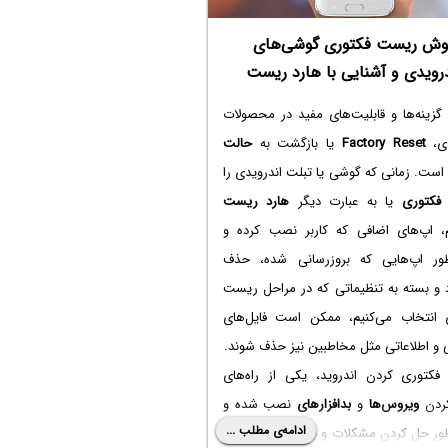
 پوسته و اپ‌ها و همین‌طور آپدیت بهتر و
ترسی به
روت
دارد.
وش ریست فکتوری گوشی‌های
درویدی و آشنایی با هارد ریست
گزینه‌ها و قابلیت‌های مفید در محصولات
دی،
Factory Reset
یا بازگشت به
حالت
ست. زمانی که گوشی یا تبلت اندرویدی را
فکتوری
یا به عبارت دیگر
هارد ریست
م، اپ‌های اضافی که کاربر نصب کرده و
ور اپ‌هایی که بروزرسانی شده، حذف
 و بسته به تنظیماتی که در مراحل ریست
 انتخاب می‌کنیم، ممکن است فایل‌های
 اطلاعاتی مثل مخاطبین نیز حذف شوند.
کتوری کردن اندروید، یکی از راه‌های
ردن
ویروس‌ها
و
بد‌افزارهای
نصب شده و
ادامه‌ی مطلب ...
ر حل کردن مشکلات و باگ‌های نرم‌افزاری