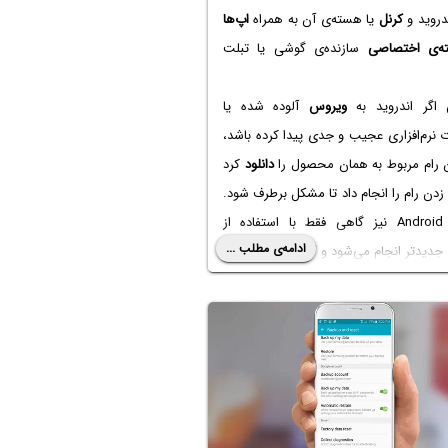
دروید و
کرنل
یا هسته‌ی آن به همراه
اپ‌ها
ه‌ی اختصاصی
سازنده‌ی گوشی یا تبلت
ن اگر اندروید به
ویروس
آلوده شده یا
نرم‌افزاری عجیب و جدی پیدا کرده باشد،
ن رام مربوط به همان محصول را
دانلود
کرد
دن رام را انجام داد تا مشکل برطرف شود.
ارتقای Android نیز گاهی فقط با استفاده از
ادامه‌ی مطلب ...
 جدیدتر انجام می‌شود و گاهی با استفاده از
ی
Update
در تنظیمات اندروید صورت
.
 رام اصلی می‌توان از رام‌های
کاستوم
که
لاش جدی برنامه‌نویسان و توسعه‌دهندگان
ست، استفاده کرد که مزایایی مثل سبک‌تر
 آزادی بیشتر در سفارشی کردن ظاهر و