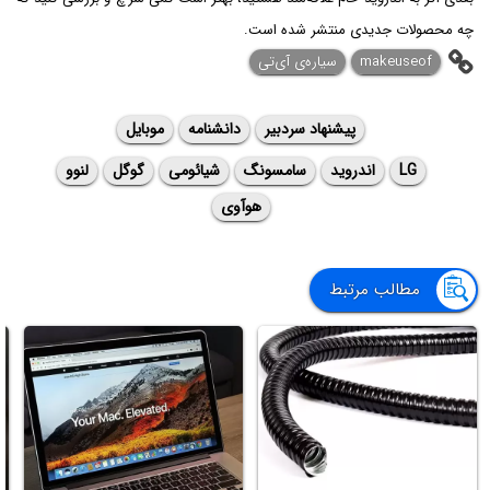
چه محصولات جدیدی منتشر شده است.
makeuseof
سیاره‌ی آی‌تی
پیشنهاد سردبیر
دانشنامه
موبایل
LG
اندروید
سامسونگ
شیائومی
گوگل
لنوو
هوآوی
مطالب مرتبط