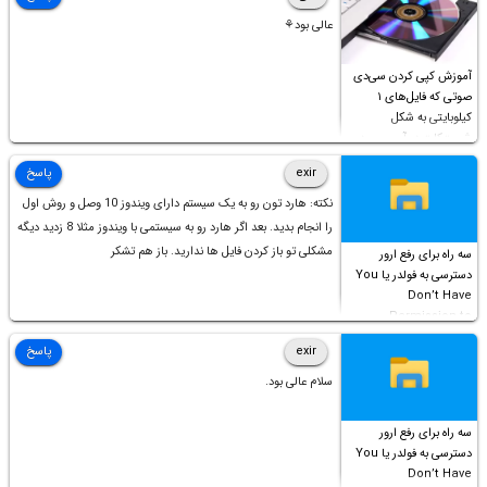
عالی بود⚘
آموزش کپی کردن سی‌دی
صوتی که فایل‌های ۱
کیلوبایتی به شکل
شورت‌کات در آن موجود
است!
exir
پاسخ
نکته: هارد تون رو به یک سیستم دارای ویندوز 10 وصل و روش اول
را انجام بدید. بعد اگر هارد رو به سیستمی با ویندوز مثلا 8 زدید دیگه
مشکلی تو باز کردن فایل ها ندارید. باز هم تشکر
سه راه برای رفع ارور
دسترسی به فولدر یا You
Don’t Have
Permission to
Access this folder
exir
پاسخ
سلام عالی بود.
سه راه برای رفع ارور
دسترسی به فولدر یا You
Don’t Have