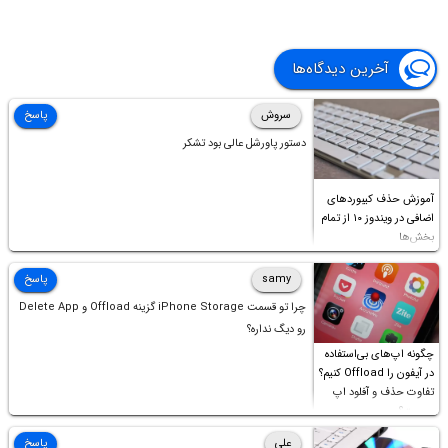
آخرین دیدگاه‌ها
سروش
پاسخ
دستور پاورشل عالی بود تشکر
آموزش حذف کیبوردهای
اضافی در ویندوز ۱۰ از تمام
بخش‌ها
samy
پاسخ
چرا تو قسمت iPhone Storage گزینه Offload و Delete App
رو دیگ نداره؟
چگونه اپ‌های بی‌استفاده
در آیفون را Offload کنیم؟
تفاوت حذف و آفلود اپ
چیست؟
علی
پاسخ