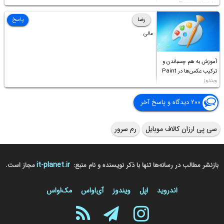
Permission to
Access this folder
رضا
پاسخ
عالی
آموزش به هم چسباندن و
ترکیب عکس‌ها در Paint
ویندوز
۲۰۰ دیدگاه و پاسخ آخر
سی پی ارزان کالاف موبایل
رم سرور
it-planet.ir
بازنشر مطالب در رسانه‌ها تنها با ذکر نویسنده و نام منبع:
مجاز است.
اندروید
اپل
ویندوز
آی‌او‌اس
مک‌او‌اس