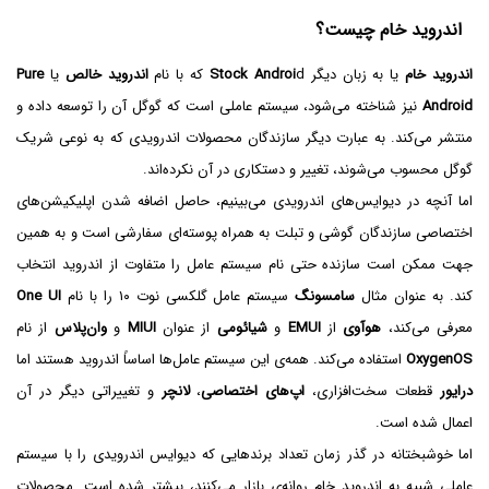
اندروید خام چیست؟
اندروید خام
یا به زبان دیگر
d که با نام
Stock Androi
اندروید خالص
یا
Pure
Android
نیز شناخته می‌شود، سیستم عاملی است که گوگل آن را توسعه داده و
منتشر می‌کند. به عبارت دیگر سازندگان محصولات اندرویدی که به نوعی شریک
گوگل محسوب می‌شوند، تغییر و دستکاری در آن نکرده‌اند.
اما آنچه در دیوایس‌های اندرویدی می‌بینیم، حاصل اضافه شدن اپلیکیشن‌های
اختصاصی سازندگان گوشی و تبلت به همراه پوسته‌ای سفارشی است و به همین
جهت ممکن است سازنده حتی نام سیستم عامل را متفاوت از اندروید انتخاب
کند. به عنوان مثال
سامسونگ
سیستم عامل گلکسی نوت ۱۰ را با نام
One UI
معرفی می‌کند،
هوآوی
از
EMUI
و
شیائومی
از عنوان
MIUI
و
وان‌پلاس
از نام
OxygenOS
استفاده می‌کند. همه‌ی این سیستم عامل‌ها اساساً اندروید هستند اما
درایور
قطعات سخت‌افزاری،
اپ‌های اختصاصی
،
لانچر
و تغییراتی دیگر در آن
اعمال شده است.
اما خوشبختانه در گذر زمان تعداد برندهایی که دیوایس اندرویدی را با سیستم
عاملی شبیه به اندروید خام روانه‌ی بازار می‌کنند، بیشتر شده است. محصولات