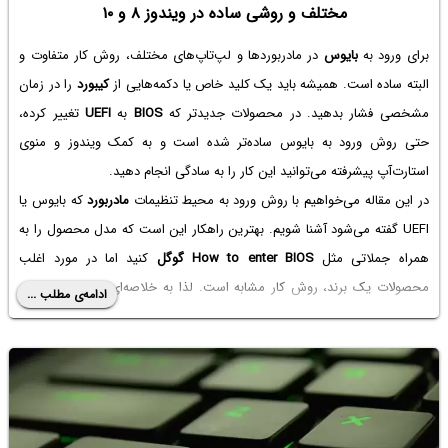
مختلف و روشی ساده در ویندوز ۸ و ۱۰
برای ورود به
بایوس
در مادربوردها و لپ‌تاپ‌های مختلف، روش کار متفاوت و
البته ساده است. همیشه باید یک کلید خاص یا دکمه‌هایی از
کیبورد
را در زمان
مشخصی فشار بدهید. در محصولات جدیدتر که
BIOS
به
UEFI
تغییر کرده،
حتی روش ورود به بایوس ساده‌تر شده است و به کمک ویندوز و منوی
استارت‌آپ پیشرفته می‌توانید این کار را به سادگی انجام دهید.
در این مقاله می‌خواهیم با روش ورود به محیط تنظیمات
مادربورد
که بایوس یا
UEFI گفته می‌شود آشنا شویم. بهترین راهکار این است که مدل محصول را به
همراه جملاتی مثل
How to enter BIOS
گوگل
کنید اما در مورد اغلب
محصولات یک برند، روش کار مشابه است. لذا به خلاصه‌ای از روش‌ها اشاره
ادامه‌ی مطلب ...
خواهیم کرد. با ما باشید.