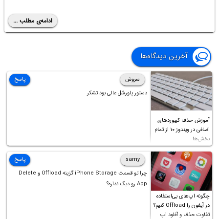
ادامه‌ی مطلب ...
آخرین دیدگاه‌ها
سروش
پاسخ
دستور پاورشل عالی بود تشکر
آموزش حذف کیبوردهای
اضافی در ویندوز ۱۰ از تمام
بخش‌ها
samy
پاسخ
چرا تو قسمت iPhone Storage گزینه Offload و Delete
App رو دیگ نداره؟
چگونه اپ‌های بی‌استفاده
در آیفون را Offload کنیم؟
تفاوت حذف و آفلود اپ