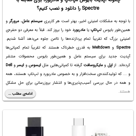
Spectre را دانلود و نصب کنیم؟
با توجه به مشکلات امنیتی اخیر، بهتر است هر کاربری
سیستم عامل
،
مرورگر
و
همین‌طور بایوس
لپ‌تاپ
یا
مادربورد
خود را بروز کند. قبلاً به معرفی دو حفره‌ی
امنیتی بزرگ که تقریباً تمام پردازنده‌ها را ناامن جلوه می‌دهد آشنا شدیم.
Spectre
و
Meltdown‌
به قدری خطرناک هستند که تقریباً تمام کمپانی‌ها
آپدیت جدید برای سیستم عامل و همین‌طور بایوس محصولات منتشر
کرده‌اند. از
اپل
و
مایکروسافت
گرفته تا کمپانی‌هایی مثل
ایسوس
و
ایسر
و
Dell
و ... که تولیدکننده‌ی سخت‌افزار و به خصوص مادربورد و لپ‌تاپ هستند، همه
و همه در حال بررسی آسیب‌پذیری‌ها و انتشار بروزرسانی برای حل مشکل
هستند.
ادامه‌ی مطلب ...
در این مطلب به روش دانلود کردن و بروز کردن
بایوس
لپ‌تاپ‌ها و مادربوردها
می‌پردازیم و لینک دانلود بروزرسانی‌های مربوط به هر برند را معرفی می‌کنیم. با
سیاره‌ی آی‌تی همراه شوید و
امنیت
سیستم خود را افزایش دهید.