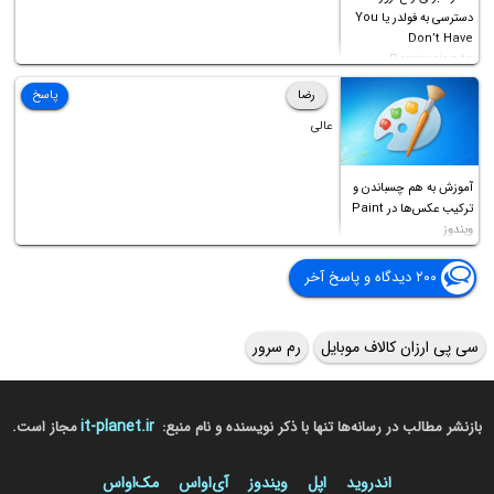
دسترسی به فولدر یا You
Don’t Have
Permission to
Access this folder
رضا
پاسخ
عالی
آموزش به هم چسباندن و
ترکیب عکس‌ها در Paint
ویندوز
۲۰۰ دیدگاه و پاسخ آخر
سی پی ارزان کالاف موبایل
رم سرور
it-planet.ir
بازنشر مطالب در رسانه‌ها تنها با ذکر نویسنده و نام منبع:
مجاز است.
اندروید
اپل
ویندوز
آی‌او‌اس
مک‌او‌اس