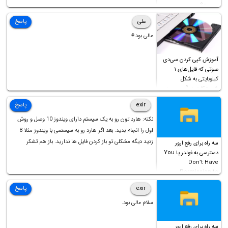
چیست؟
علی
پاسخ
عالی بود⚘
آموزش کپی کردن سی‌دی
صوتی که فایل‌های ۱
کیلوبایتی به شکل
شورت‌کات در آن موجود
است!
exir
پاسخ
نکته: هارد تون رو به یک سیستم دارای ویندوز 10 وصل و روش
اول را انجام بدید. بعد اگر هارد رو به سیستمی با ویندوز مثلا 8
زدید دیگه مشکلی تو باز کردن فایل ها ندارید. باز هم تشکر
سه راه برای رفع ارور
دسترسی به فولدر یا You
Don’t Have
Permission to
Access this folder
exir
پاسخ
سلام عالی بود.
سه راه برای رفع ارور