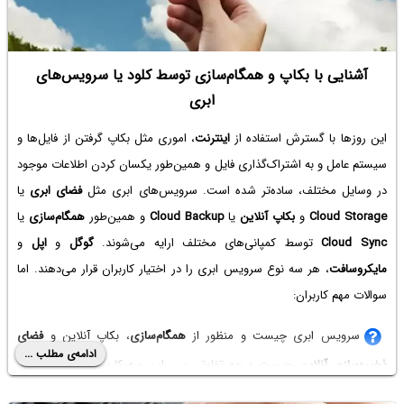
آشنایی با بکاپ و همگام‌سازی توسط کلود یا سرویس‌های
ابری
این روزها با گسترش استفاده از
اینترنت
، اموری مثل بکاپ گرفتن از فایل‌ها و
سیستم عامل و به اشتراک‌گذاری فایل و همین‌طور یکسان کردن اطلاعات موجود
در وسایل مختلف، ساده‌تر شده است. سرویس‌های ابری مثل
فضای ابری
یا
Cloud Storage
و
بکاپ آنلاین
یا
Cloud Backup
و همین‌طور
همگام‌سازی
یا
Cloud Sync
توسط کمپانی‌های مختلف ارایه می‌شوند.
گوگل
و
اپل
و
مایکروسافت
، هر سه نوع سرویس ابری را در اختیار کاربران قرار می‌دهند. اما
سوالات مهم کاربران:
سرویس ابری چیست و منظور از
همگام‌سازی
، بکاپ آنلاین و
فضای
ادامه‌ی مطلب ...
ذخیره‌سازی آنلاین
چیست و چه تفاوتی بین این سه کاربری و ویژگی وجود
دارد؟