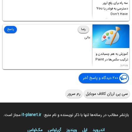
سه راه برای رفع ارور
دسترسی به فولدر یا You
Don’t Have
Permission to
Access this folder
رضا
پاسخ
عالی
آموزش به هم چسباندن و
ترکیب عکس‌ها در Paint
ویندوز
۲۰۰ دیدگاه و پاسخ آخر
سی پی ارزان کالاف موبایل
رم سرور
it-planet.ir
بازنشر مطالب در رسانه‌ها تنها با ذکر نویسنده و نام منبع:
مجاز است.
اندروید
اپل
ویندوز
آی‌او‌اس
مک‌او‌اس