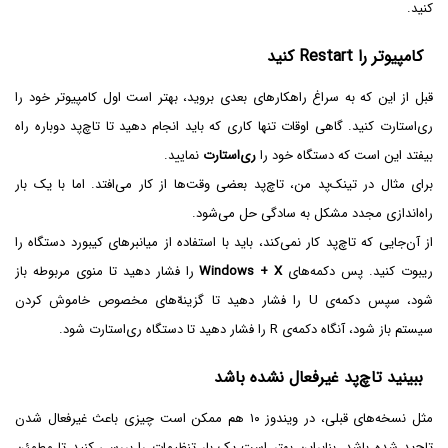
کنید.
کامپیوتر را Restart کنید
قبل از این که به سراغ راهکارهای بعدی بروید، بهتر است اول کامپیوتر خود را
ری‌استارت کنید. گاهی اوقات تنها کاری که باید انجام دهید تا تاچ‌پد دوباره راه
بیفتد این است که دستگاه خود را
ری‌استارت
نمایید.
برای مثال در تینک‌پد من، تاچ‌پد بعضی وقت‌ها از کار می‌افتد. اما با یک بار
راه‌اندازی مجدد مشکل به سادگی حل می‌شود.
از آن‌جایی که تاچ‌پد کار نمی‌کند، باید با استفاده از میانبرهای کیبورد دستگاه را
ریبوت کنید. پس دکمه‌های
Windows + X
را فشار دهید تا منوی مربوطه باز
شود، سپس دکمه‌ی U را فشار دهید تا گزینه‌ّهای مخصوص خاموش کردن
سیستم باز شود، آنگاه دکمه‌ی R را فشار دهید تا دستگاه ری‌استارت شود.
ببینید تاچ‌پد غیرفعال نشده باشد
مثل نسخه‌های قبلی، در ویندوز ۱۰ هم ممکن است چیزی باعث غیرفعال شدن
تاچ‌پد شده باشد. بنابراین بهتر است یک بار تنظیمات را بررسی کنید تا مطمئن