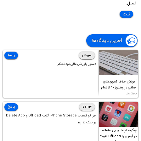
ایمیل:
آخرین دیدگاه‌ها
سروش
پاسخ
دستور پاورشل عالی بود تشکر
آموزش حذف کیبوردهای
اضافی در ویندوز ۱۰ از تمام
بخش‌ها
samy
پاسخ
چرا تو قسمت iPhone Storage گزینه Offload و Delete App
رو دیگ نداره؟
چگونه اپ‌های بی‌استفاده
در آیفون را Offload کنیم؟