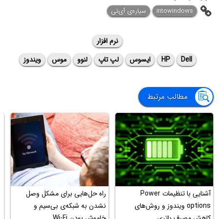
intowindows
سیاره‌ی آی‌تی
نرم افزار
Dell
HP
ایسوس
لپ تاپ
لنوو
موس
ویندوز
مطالب مرتبط
آشنایی با تنظیمات Power
راه حل‌هایی برای مشکل وصل
آ
options ویندوز و روش‌های
نشدن به شبکه‌ی بی‌سیم و
ش
کاهش مصرف باتری
خاموش بودن Wi-Fi