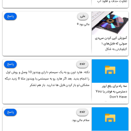
تفاوت حذف و آفلود اپ
چیست؟
علی
پاسخ
عالی بود⚘
آموزش کپی کردن سی‌دی
صوتی که فایل‌های ۱
کیلوبایتی به شکل
شورت‌کات در آن موجود
است!
exir
پاسخ
نکته: هارد تون رو به یک سیستم دارای ویندوز 10 وصل و روش اول
را انجام بدید. بعد اگر هارد رو به سیستمی با ویندوز مثلا 8 زدید دیگه
مشکلی تو باز کردن فایل ها ندارید. باز هم تشکر
سه راه برای رفع ارور
دسترسی به فولدر یا You
Don’t Have
Permission to
Access this folder
exir
پاسخ
سلام عالی بود.