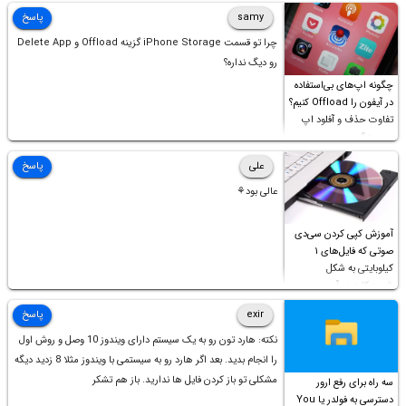
samy
پاسخ
چرا تو قسمت iPhone Storage گزینه Offload و Delete App
رو دیگ نداره؟
چگونه اپ‌های بی‌استفاده
در آیفون را Offload کنیم؟
تفاوت حذف و آفلود اپ
چیست؟
علی
پاسخ
عالی بود⚘
آموزش کپی کردن سی‌دی
صوتی که فایل‌های ۱
کیلوبایتی به شکل
شورت‌کات در آن موجود
است!
exir
پاسخ
نکته: هارد تون رو به یک سیستم دارای ویندوز 10 وصل و روش اول
را انجام بدید. بعد اگر هارد رو به سیستمی با ویندوز مثلا 8 زدید دیگه
مشکلی تو باز کردن فایل ها ندارید. باز هم تشکر
سه راه برای رفع ارور
دسترسی به فولدر یا You