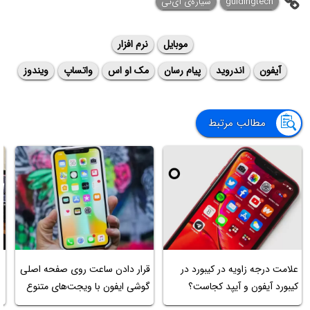
guidingtech
سیاره‌ی آی‌تی
موبایل
نرم افزار
آیفون
اندروید
پیام رسان
مک او اس
واتساپ
ویندوز
مطالب مرتبط
ب
علامت درجه زاویه در کیبورد در
قرار دادن ساعت روی صفحه اصلی
ت
کیبورد آیفون و آیپد کجاست؟
گوشی ایفون با ویجت‌های متنوع
م