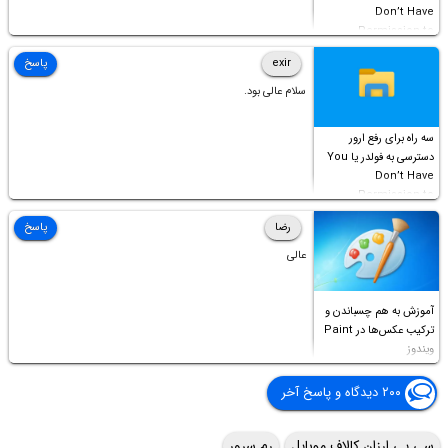
Don’t Have
Permission to
Access this folder
exir
پاسخ
سلام عالی بود.
سه راه برای رفع ارور
دسترسی به فولدر یا You
Don’t Have
Permission to
Access this folder
رضا
پاسخ
عالی
آموزش به هم چسباندن و
ترکیب عکس‌ها در Paint
ویندوز
۲۰۰ دیدگاه و پاسخ آخر
سی پی ارزان کالاف موبایل
رم سرور