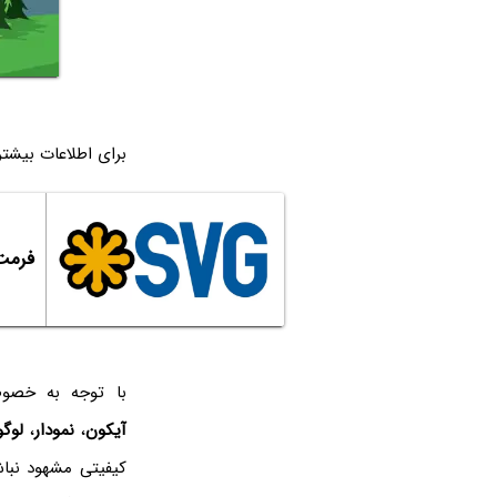
برای اطلاعات بیشتر
فرمت SVG چیست؟ چگونه PNG و JPG را به 
با توجه به خصوصیت برداری ب
آیکون
،
نمودار
،
لوگو
کیفیتی مشهود نباش