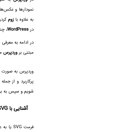
نمودارها و عکس‌ها
به علاوه با
زوم
کردن
در
WordPress
، چن
مبتنی بر
وردپرس
می
وردپرس به صورت 
پرکاربرد و از جمله
شویم و سپس به برر
آشنایی با SVG و کاربرد آن در سایت‌ها
فرمت SVG یا به عبارت دیگر