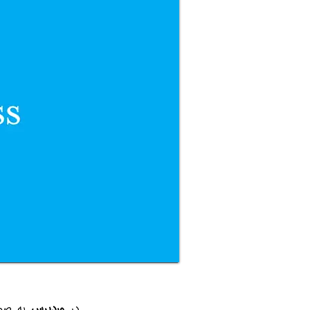
در
وردپرس
به صو