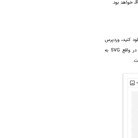
بتنی بر CMS وردپرس یک فایل SVG را مثل فایل‌های عکس JPG و PNG آپلود کنید، وردپرس
را نمایش می‌دهد. در واقع SVG به
.