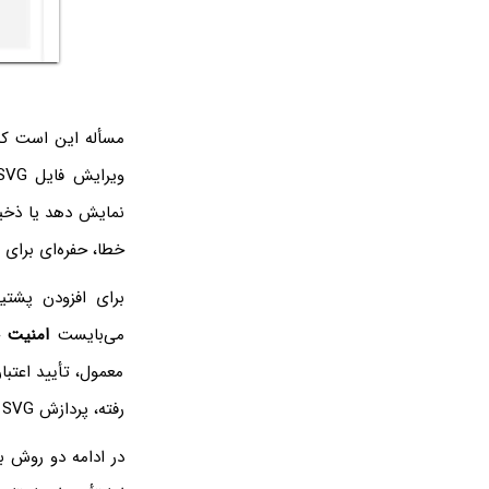
ویرایش فایل SVG می‌بایست کدهای موجود در فایل SVG را مثل فایل‌های XML
نمایش دهد یا ذخیره کند. بنابر
خطا، حفره‌ای برای ن
می‌بایست
امنیت
معمول، تأیید اعتب
رفته، پردازش SVG متوقف شود.
در ادامه دو روش برای 