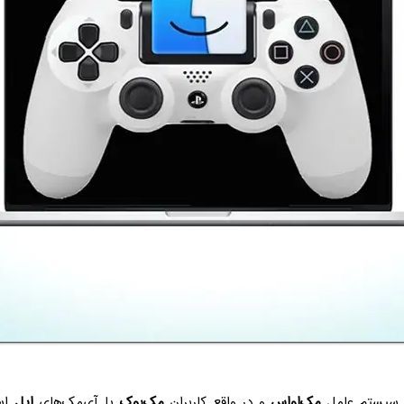
ز سیستم عامل
مک‌او‌اس
و در واقع کاربران
مک‌بوک
یا آی‌مک‌های
اپل
است