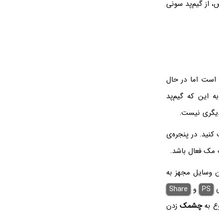
ات خاص، از گیم‌پد سونی
 است اما در حال
ه این که گیم‌پد
کنید. در پنجره‌ی
 مک فعال باشد.
ن وسایل مجهز به
ی
PS
و
Share
ع به
چشمک
زدن