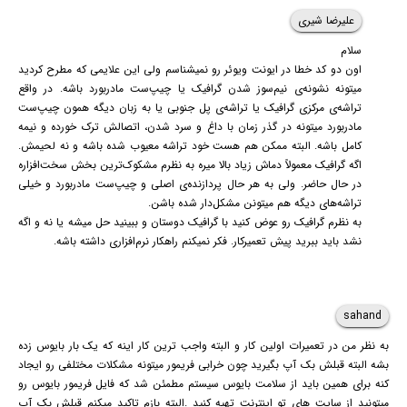
علیرضا شیری
سلام
اون دو کد خطا در ایونت ویوئر رو نمیشناسم ولی این علایمی که مطرح کردید
میتونه نشونه‌ی نیم‌سوز شدن گرافیک یا چیپ‌ست مادربورد باشه. در واقع
تراشه‌ی مرکزی گرافیک یا تراشه‌ی پل جنوبی یا به زبان دیگه همون چیپ‌ست
مادربورد میتونه در گذر زمان با داغ و سرد شدن، اتصالش ترک خورده و نیمه
کامل باشه. البته ممکن هم هست خود تراشه معیوب شده باشه و نه لحیمش.
اگه گرافیک معمولاً دماش زیاد بالا میره به نظرم مشکوک‌ترین بخش سخت‌افزاره
در حال حاضر. ولی به هر حال پردازنده‌ی اصلی و چیپ‌ست مادربورد و خیلی
تراشه‌های دیگه هم میتونن مشکل‌دار شده باشن.
به نظرم گرافیک رو عوض کنید با گرافیک دوستان و ببینید حل میشه یا نه و اگه
نشد باید ببرید پیش تعمیرکار. فکر نمیکنم راهکار نرم‌افزاری داشته باشه.
sahand
به نظر من در تعمیرات اولین کار و البته واجب ترین کار اینه که یک بار بایوس زده
بشه البته قبلش بک آپ بگیرید چون خرابی فریمور میتونه مشکلات مختلفی رو ایجاد
کنه برای همین باید از سلامت بایوس سیستم مطمئن شد که فایل فریمور بایوس رو
میتونید از سایت های تو اینترنت تهیه کنید .البته بازم تاکید میکنم قبلش بک آپ