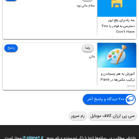
سلام عالی بود.
سه راه برای رفع ارور
دسترسی به فولدر یا You
Don’t Have
Permission to
Access this folder
رضا
پاسخ
عالی
آموزش به هم چسباندن و
ترکیب عکس‌ها در Paint
ویندوز
۲۰۰ دیدگاه و پاسخ آخر
سی پی ارزان کالاف موبایل
رم سرور
it-planet.ir
بازنشر مطالب در رسانه‌ها تنها با ذکر نویسنده و نام منبع:
مجاز است.