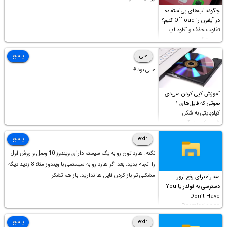
چگونه اپ‌های بی‌استفاده
در آیفون را Offload کنیم؟
تفاوت حذف و آفلود اپ
چیست؟
علی
پاسخ
عالی بود⚘
آموزش کپی کردن سی‌دی
صوتی که فایل‌های ۱
کیلوبایتی به شکل
شورت‌کات در آن موجود
است!
exir
پاسخ
نکته: هارد تون رو به یک سیستم دارای ویندوز 10 وصل و روش اول
را انجام بدید. بعد اگر هارد رو به سیستمی با ویندوز مثلا 8 زدید دیگه
مشکلی تو باز کردن فایل ها ندارید. باز هم تشکر
سه راه برای رفع ارور
دسترسی به فولدر یا You
Don’t Have
Permission to
Access this folder
exir
پاسخ