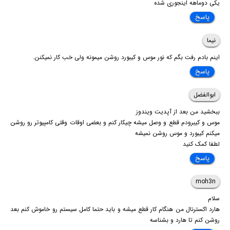
یکی دوماهه اینجوری شده
پاسخ
نیما
اینم بادم رفت بگم که نور موس و کیبورد روشن میمونه ولی خب کار نمیکنن.
پاسخ
ابوالفضل
ببخشید من بعد از آپدیت ویندوز
موس و کیبرودم قطع و وصل میشه چیکار کنم و بعضی اوقات وقتی کامپیوتر رو روشن
میکنم کیبورد و موس روشن نمیشه
لطفا کمک کنید
پاسخ
moh3n
سلام
هارد اکسترنال من هنگام کار قطع میشه و باید حتما کامل سیستم رو خاموش کنم بعد
روشن کنم تا هارد و بشناسه