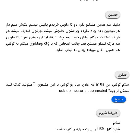
حسین
دقیقا منم همین مشکلو دارم دو تا ماوس خریدم یکیش بیسیم یکیش سیم دار
هر دوشون بعد چند دقیقه چراغشون خاموش میشه نورشون ضعیف میشه هر
بار که استفاده میکنم اولش خوبه بعد چند دیقه اینطور میشن هر دوتا ماوس
هم مارک تسکو هستن بعد جالب اینجاس که با otg وصلشون میکنم به گوشی
هم همین اتفاق میوفته ربطی به لپتاپ نداره
صفری
سلام گوشی من a10s یه اعلان میاد رو گوشی با این مضمون 👇میتونید کمک کنید
مشکل از چیه؟ usb connector disconnected
پاسخ
علیرضا شیری
سلام
شاید کابل USB یا پورت خرابه یا کثیف شده.