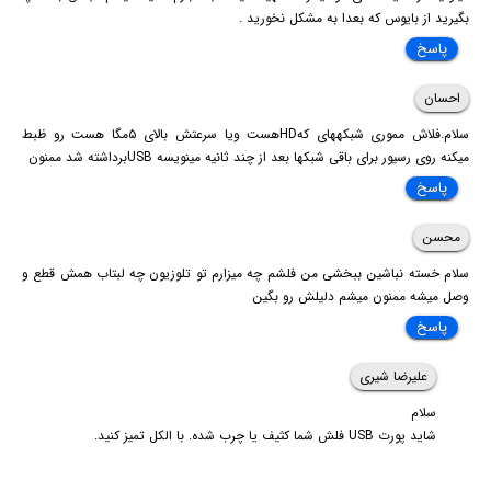
بگیرید از بایوس که بعدا به مشکل نخورید .
پاسخ
احسان
سلام.فلاش مموری شبکههای کهHDهست ویا سرعتش بالای ۵مگا هست رو ظبط
میکنه روی رسیور برای باقی شبکها بعد از چند ثانیه مینویسه USBبرداشته شد ممنون
پاسخ
محسن
سلام خسته نباشین ببخشی من فلشم چه میزارم تو تلوزیون چه لبتاب همش قطع و
وصل میشه ممنون میشم دلیلش رو بگین
پاسخ
علیرضا شیری
سلام
شاید پورت USB فلش شما کثیف یا چرب شده. با الکل تمیز کنید.