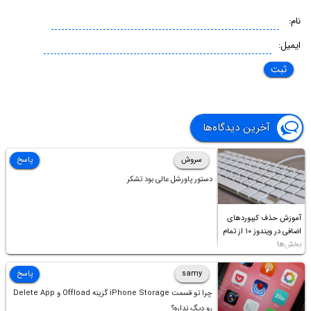
نام:
ایمیل:
آخرین دیدگاه‌ها
سروش
پاسخ
دستور پاورشل عالی بود تشکر
آموزش حذف کیبوردهای
اضافی در ویندوز ۱۰ از تمام
بخش‌ها
samy
پاسخ
چرا تو قسمت iPhone Storage گزینه Offload و Delete App
رو دیگ نداره؟