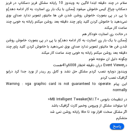
سلام در چند دقیقه ابتدا لاگین به ویندوز 10 رایانه مشکل فریز دسکتاپ در فریز
دسکتاپ چراغ کیس خاموش میشود (ممکن با یک بار ری استارت به کار ادامه دهد)و
یا پی در پی بصورت خاموش روشن شدن فن ها مانیتور تصویر ندارد صدای بوق
نمی‌دهید با خاموش کردن کلید پاور چند دقیقه بعد روشن میکنم رایانه به خوبی چند
ساعت کار میکند
در حالت ری استارت خودکار هم
(ممکن با یک بار ری استارت به کار ادامه دهد)و یا پی در پی بصورت خاموش روشن
شدن فن ها مانیتور تصویر ندارد صدای بوق نمی‌دهید با خاموش کردن کلید پاور چند
دقیقه بعد روشن میکنم رایانه به خوبی چند ساعت کار میکند
چگونه دلیل ان متوجه شوم
درEvent Viewer دران دقیقه اخطار 6008و41هست
ویندوز دوباره نصب کردم مشکل حل نشد و کابل رم ریدر از بورد جدا کرد درایو
گرافیک نصب کردم
این پیام :Warning : vga graphic card is not guaranteed to operate
normally
در تنظیمات بایوس >MB Intelligent Tweaker(M.I.T<
ایا میتواند مشکل از ویروس وخمیر کارت گرافیک باشد
اگر مشکل سخت افزار بود تا حالا رایانه روشن نمی شد
متشکرم
پاسخ