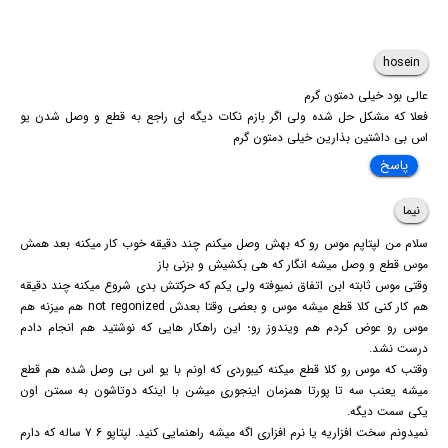
hosein
عالی بود خیلی دمتون گرم
فعلا که مشکل حل شده ولی اگر بازم نکات دیگه ای راجع به قطع و وصل شدن یو
اس بی داشتین بذارین خیلی دمتون گرم
پاسخ
نیما
سلام من لپتاپم موس رو که بهش وصل میکنم چند دقیقه خوب کار میکنه بعد همش
موس قطع و وصل میشه انگار که هی بکشیش و بزنی باز
وقتی موس ثابته ابن اتفاق نمیوفته ولی یکم که حرکتش بدی شروع میکنه چند دقیقه
هم کار کنی کلا قطع میشه موس و بعضی وقتا بعدش not regonized هم میزنه هم
موس رو عوض کردم هم ویندوز رو؛ این راهکار هایی که نوشتید هم انجام دادم
درست نشد.
وقتب که موس رو کلا قطع میکنه کیبوردی که اونم با یو اس بی وصل شده هم قطع
میشه یعنب سه تا پورتا همزمان اینجوری میشن با اینکه دوتاشون به سمتن اون
یکی سمت دیگه.
نمیدونم سخت افزاریه یا نرم افزاری اگه میشه راهنمایی کنید. لپتاپو ۶ ۷ ساله که دارم