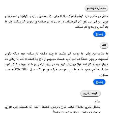
محسن خوشنام
سلام سیستم جدید گرفتم گرافیک بالا تا جایی که صفحهی بایوس گرافیکی است ولی
موس یو اس بی روی آن کار نمیکند در حالی که در صفحه ی بایوس کار میکند ولی با
بالا آمدن ویندوز کار نمیکند.
پاسخ
Ari
با سلام، من وقتی با موسم کار میکنم، تا چند دقیقه کار میکنه، بعد دیگه تکون
نمیخوره، و چون دستگاهم لپ تاپ هست مجبورم از تاچ پد استفاده کنم تا زمانی که
دوباره موسم کار کنه. قبلا چیزیش نبود یه دو روزه اینجوری شده. میشه کمکم کنید
بخدا اعصابم خورد شده با این موسه. مارک ای فورتک مدل G9-500FS هست.
ممنون.
پاسخ
علیرضا شیری
سلام
مشکل باتری نداره؟! شاید شارژ باتریش ضعیفه. البته اگه همیشه این طوری
هست که مشکل از باتری نیست احتمالاً.