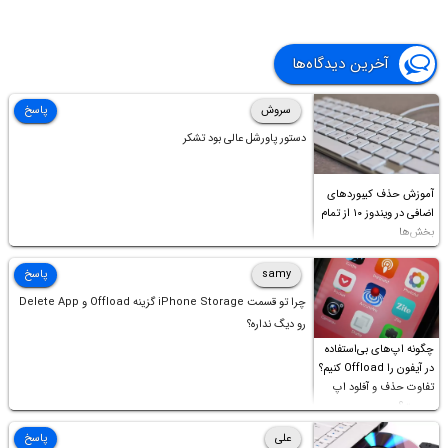
آخرین دیدگاه‌ها
سروش
پاسخ
دستور پاورشل عالی بود تشکر
آموزش حذف کیبوردهای
اضافی در ویندوز ۱۰ از تمام
بخش‌ها
samy
پاسخ
چرا تو قسمت iPhone Storage گزینه Offload و Delete App
رو دیگ نداره؟
چگونه اپ‌های بی‌استفاده
در آیفون را Offload کنیم؟
تفاوت حذف و آفلود اپ
چیست؟
علی
پاسخ