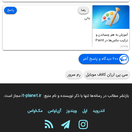
Permission to
Access this folder
رضا
پاسخ
عالی
آموزش به هم چسباندن و
ترکیب عکس‌ها در Paint
ویندوز
۲۰۰ دیدگاه و پاسخ آخر
سی پی ارزان کالاف موبایل
رم سرور
it-planet.ir
بازنشر مطالب در رسانه‌ها تنها با ذکر نویسنده و نام منبع:
مجاز است.
اندروید
اپل
ویندوز
آی‌او‌اس
مک‌او‌اس