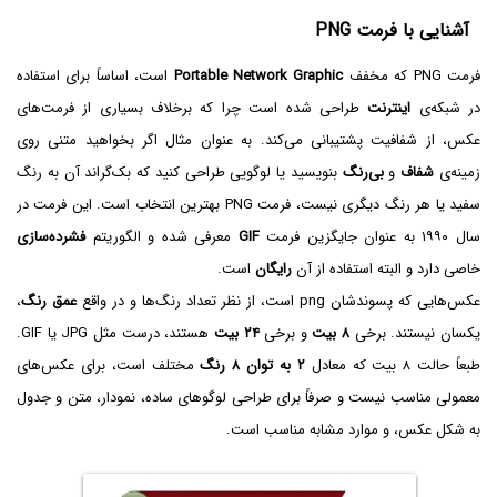
آشنایی با فرمت PNG
فرمت PNG که مخفف
Portable Network Graphic
است، اساساً برای استفاده
در شبکه‌ی
اینترنت
طراحی شده است چرا که برخلاف بسیاری از فرمت‌های
عکس، از شفافیت پشتیبانی می‌کند. به عنوان مثال اگر بخواهید متنی روی
زمینه‌ی
شفاف
و
بی‌رنگ
بنویسید یا لوگویی طراحی کنید که بک‌گراند آن به رنگ
سفید یا هر رنگ دیگری نیست، فرمت PNG بهترین انتخاب است. این فرمت در
سال ۱۹۹۰ به عنوان جایگزین فرمت
GIF
معرفی شده و الگوریتم
فشرده‌سازی
خاصی دارد و البته استفاده از آن
رایگان
است.
عکس‌هایی که پسوندشان png است، از نظر تعداد رنگ‌ها و در واقع
عمق رنگ
،
یکسان نیستند. برخی
۸ بیت
و برخی
۲۴ بیت
هستند، درست مثل JPG یا GIF.
طبعاً حالت ۸ بیت که معادل
۲ به توان ۸ رنگ
مختلف است، برای عکس‌های
معمولی مناسب نیست و صرفاً‌ برای طراحی لوگوهای ساده، نمودار، متن و جدول
به شکل عکس، و موارد مشابه مناسب است.