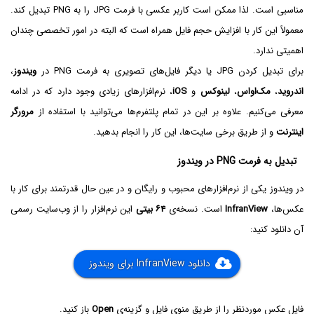
مناسبی است. لذا ممکن است کاربر عکسی با فرمت JPG را به PNG تبدیل کند.
معمولاً این کار با افزایش حجم فایل همراه است که البته در امور تخصصی چندان
اهمیتی ندارد.
برای تبدیل کردن JPG یا دیگر فایل‌های تصویری به فرمت PNG در
ویندوز
،
اندروید
،
مک‌او‌اس
،
لینوکس
و
iOS
، نرم‌افزارهای زیادی وجود دارد که در ادامه
معرفی می‌کنیم. علاوه بر این در تمام پلتفرم‌ها می‌توانید با استفاده از
مرورگر
اینترنت
و از طریق برخی سایت‌ها، این کار را انجام بدهید.
تبدیل به فرمت PNG در ویندوز
در ویندوز یکی از نرم‌افزارهای محبوب و رایگان و در عین حال قدرتمند برای کار با
عکس‌ها،‌
InfranView
است. نسخه‌ی
۶۴ بیتی
این نرم‌افزار را از وب‌سایت رسمی
آن دانلود کنید:
دانلود InfranView برای ویندوز
فایل عکس موردنظر را از طریق منوی فایل و گزینه‌ی
Open
باز کنید.