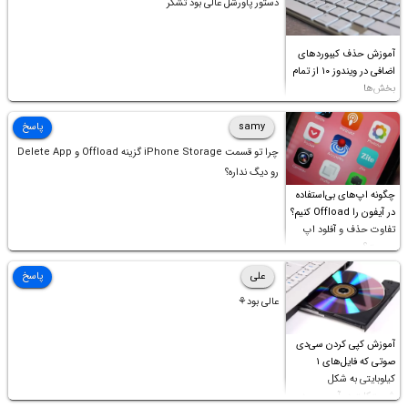
دستور پاورشل عالی بود تشکر
آموزش حذف کیبوردهای
اضافی در ویندوز ۱۰ از تمام
بخش‌ها
samy
پاسخ
چرا تو قسمت iPhone Storage گزینه Offload و Delete App
رو دیگ نداره؟
چگونه اپ‌های بی‌استفاده
در آیفون را Offload کنیم؟
تفاوت حذف و آفلود اپ
چیست؟
علی
پاسخ
عالی بود⚘
آموزش کپی کردن سی‌دی
صوتی که فایل‌های ۱
کیلوبایتی به شکل
شورت‌کات در آن موجود