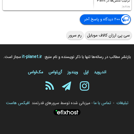
ترکیب عکس‌ها در Paint
ویندوز
۲۰۰ دیدگاه و پاسخ آخر
سی پی ارزان کالاف موبایل
رم سرور
it-planet.ir
بازنشر مطالب در رسانه‌ها تنها با ذکر نویسنده و نام منبع:
مجاز است.
اندروید
اپل
ویندوز
آی‌او‌اس
مک‌او‌اس
تبلیغات
تماس با ما
افیکس هاست
-
- میزبانی شده توسط سرورهای قدرتمند