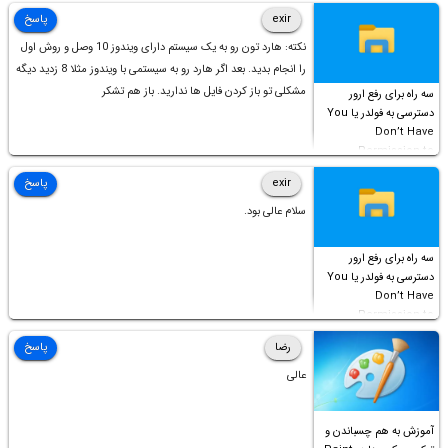
است!
exir
پاسخ
نکته: هارد تون رو به یک سیستم دارای ویندوز 10 وصل و روش اول
را انجام بدید. بعد اگر هارد رو به سیستمی با ویندوز مثلا 8 زدید دیگه
مشکلی تو باز کردن فایل ها ندارید. باز هم تشکر
سه راه برای رفع ارور
دسترسی به فولدر یا You
Don’t Have
Permission to
Access this folder
exir
پاسخ
سلام عالی بود.
سه راه برای رفع ارور
دسترسی به فولدر یا You
Don’t Have
Permission to
Access this folder
رضا
پاسخ
عالی
آموزش به هم چسباندن و