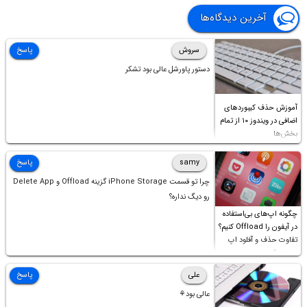
آخرین دیدگاه‌ها
سروش
پاسخ
دستور پاورشل عالی بود تشکر
آموزش حذف کیبوردهای
اضافی در ویندوز ۱۰ از تمام
بخش‌ها
samy
پاسخ
چرا تو قسمت iPhone Storage گزینه Offload و Delete App
رو دیگ نداره؟
چگونه اپ‌های بی‌استفاده
در آیفون را Offload کنیم؟
تفاوت حذف و آفلود اپ
چیست؟
علی
پاسخ
عالی بود⚘