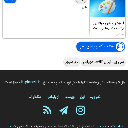
عالی
آموزش به هم چسباندن و
ترکیب عکس‌ها در Paint
ویندوز
۲۰۰ دیدگاه و پاسخ آخر
سی پی ارزان کالاف موبایل
رم سرور
it-planet.ir
بازنشر مطالب در رسانه‌ها تنها با ذکر نویسنده و نام منبع:
مجاز است.
اندروید
اپل
ویندوز
آی‌او‌اس
مک‌او‌اس
تبلیغات
تماس با ما
افیکس هاست
-
- میزبانی شده توسط سرورهای قدرتمند