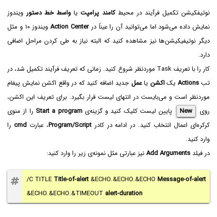
نوتیفکیشن تکمیل فرآیند در محیط
کامند پرامپت
یا
واسط خط دستور
ویندوز
نمایش داده می‌شود اما می‌توانید آن را عیناً در
Action Center
ویندوز ۱۰ و مثل
دیگر نوتیفیکیشن‌ها نیز مشاهده کنید که البته نیاز به طی کردن مراحل اضافی
دارد.
کار را با تعریف Task موردنظر شروع کنید. زمانی که تعریف فرآیند تکمیل شد، در
تب
Actions
یک
اکشن
یا
عمل
جدید اضافه کنید که در واقع اکشن نمایش پیغام
موردنظر است و می‌بایست در انتهای لیست قرار بگیرد. برای تعریف این اکشن،
روی
New
پایین لیست کلیک کنید و گزینه‌ی
Start a program
را از منوی
کرکره‌ای اعمال انتخاب کنید. در ادامه در کادر
Program/Script
، عبارت
cmd
را
وارد کنید.
در فیلد
Add Arguments
نیز عبارتی مثل نمونه‌ی زیر را وارد کنید:
/C TITLE
Title-of-alert
&ECHO.&ECHO.&ECHO
Message-of-alert
&ECHO.&ECHO.&TIMEOUT
alert-duration