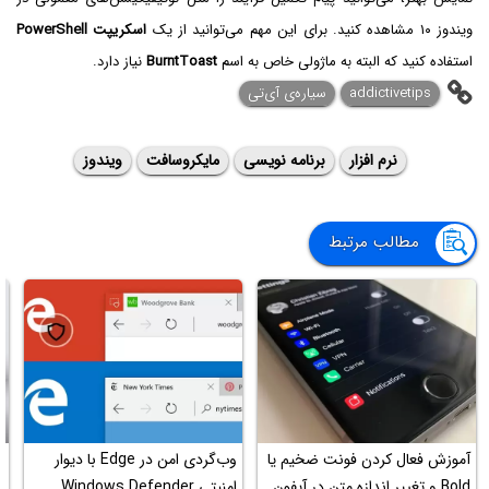
ویندوز ۱۰ مشاهده کنید. برای این مهم می‌توانید از یک
اسکریپت
PowerShell‌
استفاده کنید که البته به ماژولی خاص به اسم
BurntToast
نیاز دارد.
addictivetips
سیاره‌ی ‌آی‌تی
نرم افزار
برنامه نویسی
مایکروسافت
ویندوز
مطالب مرتبط
آموزش فعال کردن فونت ضخیم یا
وب‌گردی امن در Edge با دیوار
Bold و تغییر اندازه متن در آیفون
امنیتی Windows Defender