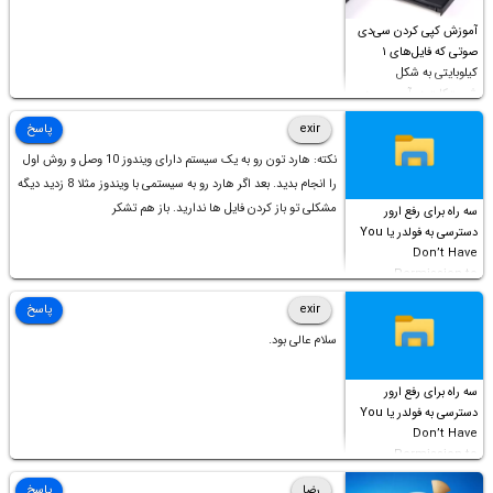
آموزش کپی کردن سی‌دی
صوتی که فایل‌های ۱
کیلوبایتی به شکل
شورت‌کات در آن موجود
است!
exir
پاسخ
نکته: هارد تون رو به یک سیستم دارای ویندوز 10 وصل و روش اول
را انجام بدید. بعد اگر هارد رو به سیستمی با ویندوز مثلا 8 زدید دیگه
مشکلی تو باز کردن فایل ها ندارید. باز هم تشکر
سه راه برای رفع ارور
دسترسی به فولدر یا You
Don’t Have
Permission to
Access this folder
exir
پاسخ
سلام عالی بود.
سه راه برای رفع ارور
دسترسی به فولدر یا You
Don’t Have
Permission to
Access this folder
رضا
پاسخ