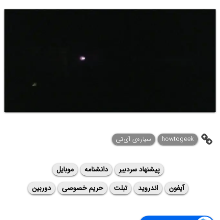
howtogeek
سیاره‌ی ‌آی‌تی
پیشنهاد سردبیر
دانشنامه
موبایل
آیفون
اندروید
تبلت
حریم خصوصی
دوربین