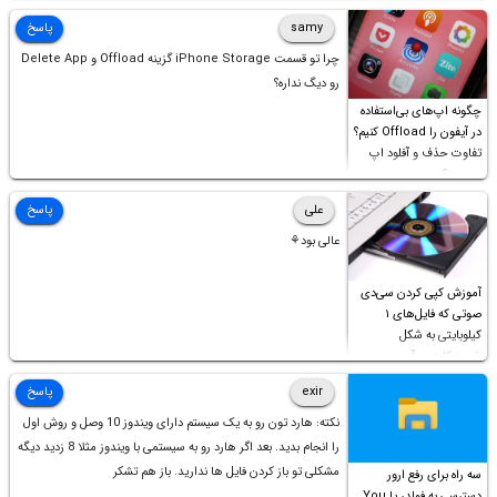
samy
پاسخ
چرا تو قسمت iPhone Storage گزینه Offload و Delete App
رو دیگ نداره؟
چگونه اپ‌های بی‌استفاده
در آیفون را Offload کنیم؟
تفاوت حذف و آفلود اپ
چیست؟
علی
پاسخ
عالی بود⚘
آموزش کپی کردن سی‌دی
صوتی که فایل‌های ۱
کیلوبایتی به شکل
شورت‌کات در آن موجود
است!
exir
پاسخ
نکته: هارد تون رو به یک سیستم دارای ویندوز 10 وصل و روش اول
را انجام بدید. بعد اگر هارد رو به سیستمی با ویندوز مثلا 8 زدید دیگه
مشکلی تو باز کردن فایل ها ندارید. باز هم تشکر
سه راه برای رفع ارور
دسترسی به فولدر یا You