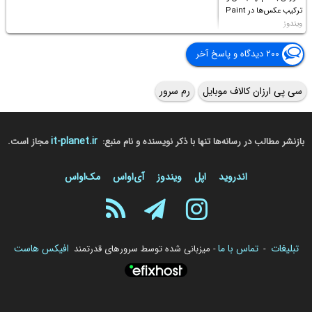
ترکیب عکس‌ها در Paint
ویندوز
۲۰۰ دیدگاه و پاسخ آخر
سی پی ارزان کالاف موبایل
رم سرور
it-planet.ir
بازنشر مطالب در رسانه‌ها تنها با ذکر نویسنده و نام منبع:
مجاز است.
اندروید
اپل
ویندوز
آی‌او‌اس
مک‌او‌اس
تبلیغات
تماس با ما
افیکس هاست
-
- میزبانی شده توسط سرورهای قدرتمند