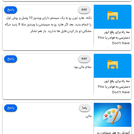
شورت‌کات در آن موجود
است!
exir
پاسخ
نکته: هارد تون رو به یک سیستم دارای ویندوز 10 وصل و روش اول
را انجام بدید. بعد اگر هارد رو به سیستمی با ویندوز مثلا 8 زدید دیگه
مشکلی تو باز کردن فایل ها ندارید. باز هم تشکر
سه راه برای رفع ارور
دسترسی به فولدر یا You
Don’t Have
Permission to
Access this folder
exir
پاسخ
سلام عالی بود.
سه راه برای رفع ارور
دسترسی به فولدر یا You
Don’t Have
Permission to
Access this folder
رضا
پاسخ
عالی
آموزش به هم چسباندن و