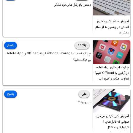
دستور پاورشل عالی بود تشکر
آموزش حذف کیبوردهای
اضافی در ویندوز ۱۰ از تمام
بخش‌ها
samy
پاسخ
چرا تو قسمت iPhone Storage گزینه Offload و Delete App
رو دیگ نداره؟
چگونه اپ‌های بی‌استفاده
در آیفون را Offload کنیم؟
تفاوت حذف و آفلود اپ
چیست؟
علی
پاسخ
عالی بود⚘
آموزش کپی کردن سی‌دی
صوتی که فایل‌های ۱
کیلوبایتی به شکل