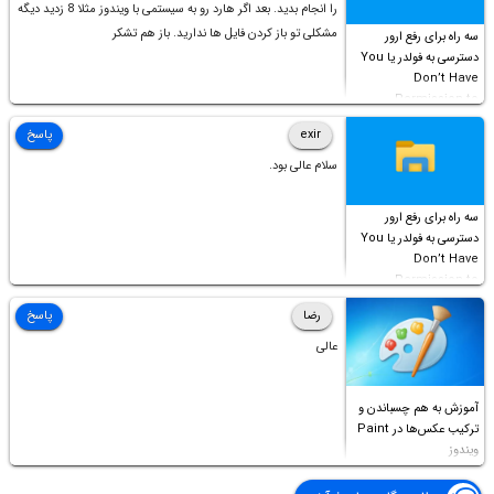
را انجام بدید. بعد اگر هارد رو به سیستمی با ویندوز مثلا 8 زدید دیگه
مشکلی تو باز کردن فایل ها ندارید. باز هم تشکر
سه راه برای رفع ارور
دسترسی به فولدر یا You
Don’t Have
Permission to
Access this folder
exir
پاسخ
سلام عالی بود.
سه راه برای رفع ارور
دسترسی به فولدر یا You
Don’t Have
Permission to
Access this folder
رضا
پاسخ
عالی
آموزش به هم چسباندن و
ترکیب عکس‌ها در Paint
ویندوز