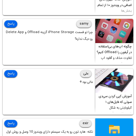
اضافی در ویندوز ۱۰ از تمام
بخش‌ها
samy
پاسخ
چرا تو قسمت iPhone Storage گزینه Offload و Delete App
رو دیگ نداره؟
چگونه اپ‌های بی‌استفاده
در آیفون را Offload کنیم؟
تفاوت حذف و آفلود اپ
چیست؟
علی
پاسخ
عالی بود⚘
آموزش کپی کردن سی‌دی
صوتی که فایل‌های ۱
کیلوبایتی به شکل
شورت‌کات در آن موجود
است!
exir
پاسخ
نکته: هارد تون رو به یک سیستم دارای ویندوز 10 وصل و روش اول