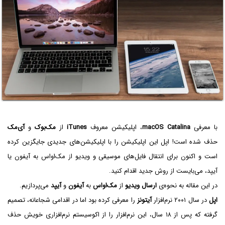
با معرفی
macOS Catalina
، اپلیکیشن معروف
iTunes
از
مک‌بوک
و
آی‌مک
حذف شده است! اپل این اپلیکیشن را با اپلیکیشن‌های جدیدی جایگزین کرده
است و اکنون برای انتقال فایل‌های موسیقی و ویدیو از مک‌او‌اس به آیفون یا
آیپد، می‌بایست از روش جدید اقدام کنید.
در این مقاله به نحوه‌ی
ارسال ویدیو
از
مک‌او‌اس
به
آیفون
و
آیپد
می‌پردازیم.
اپل
در سال ۲۰۰۱ نرم‌افزار
آیتونز
را معرفی کرده بود اما در اقدامی شجاعانه، تصمیم
گرفته که پس از ۱۸ سال، این نرم‌افزار را از اکوسیستم نرم‌افزاری خویش حذف