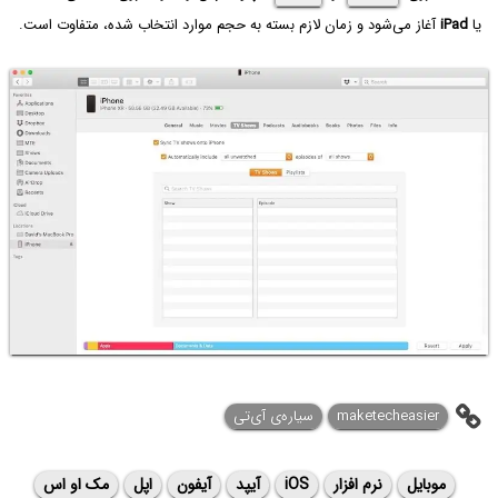
یا
iPad
آغاز می‌شود و زمان لازم بسته به حجم موارد انتخاب شده، متفاوت است.
maketecheasier
سیاره‌ی ‌آی‌تی
موبایل
نرم افزار
iOS
آیپد
آیفون
اپل
مک او اس