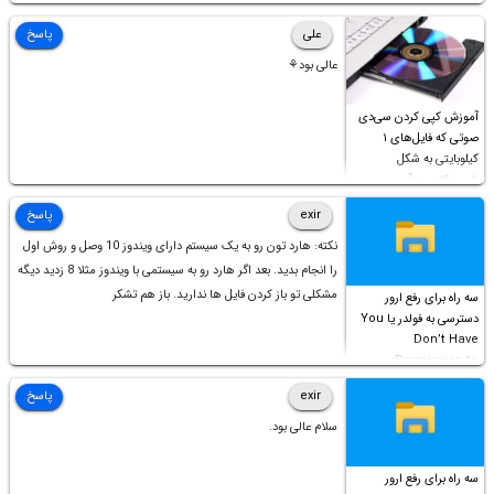
علی
پاسخ
عالی بود⚘
آموزش کپی کردن سی‌دی
صوتی که فایل‌های ۱
کیلوبایتی به شکل
شورت‌کات در آن موجود
است!
exir
پاسخ
نکته: هارد تون رو به یک سیستم دارای ویندوز 10 وصل و روش اول
را انجام بدید. بعد اگر هارد رو به سیستمی با ویندوز مثلا 8 زدید دیگه
مشکلی تو باز کردن فایل ها ندارید. باز هم تشکر
سه راه برای رفع ارور
دسترسی به فولدر یا You
Don’t Have
Permission to
Access this folder
exir
پاسخ
سلام عالی بود.
سه راه برای رفع ارور