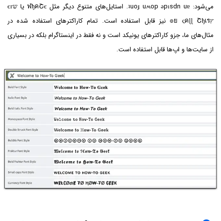
می‌شود: ʇuoɟ uʍop ǝpısdn uɐ. استایل‌های متنوع دیگر مثل ฬђคՇє یا שєг
ץ๏ย ςคɭɭ Շђเร نیز قابل استفاده است. تمام کاراکترهای استفاده شده در
مثال‌های ما، جزو کاراکترهای یونیکد است و نه فقط در اینستاگرام بلکه در بسیاری
از سایت‌ها و اپ‌ها قابل استفاده است.