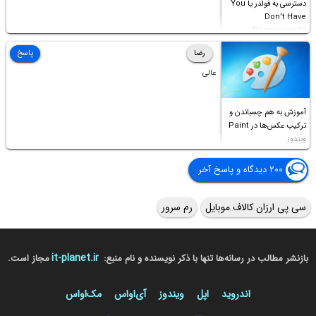
دسترسی به فولدر یا You
Don’t Have
Permission to
Access this folder
رضا
پاسخ
عالی
آموزش به هم چسباندن و
ترکیب عکس‌ها در Paint
ویندوز
۲۰۰ دیدگاه و پاسخ آخر
سی پی ارزان کالاف موبایل
رم سرور
it-planet.ir
بازنشر مطالب در رسانه‌ها تنها با ذکر نویسنده و نام منبع:
مجاز است.
اندروید
اپل
ویندوز
آی‌او‌اس
مک‌او‌اس