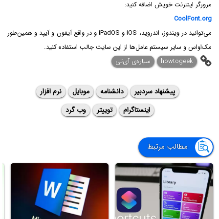
مرورگر اینترنت خویش اضافه کنید:
CoolFont.org
می‌توانید در ویندوز، اندروید، iOS و iPadOS و در واقع آیفون و آیپد و همین‌طور
مک‌او‌اس و سایر سیستم عامل‌ها از این سایت جالب استفاده کنید.
howtogeek
سیاره‌ی آی‌تی
پیشنهاد سردبیر
دانشنامه
موبایل
نرم افزار
اینستاگرام
توییتر
وب گرد
مطالب مرتبط