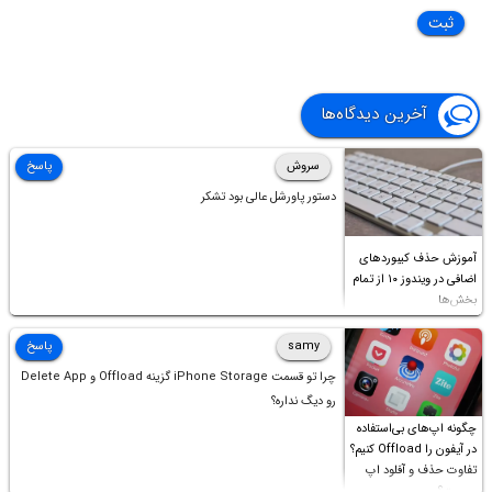
آخرین دیدگاه‌ها
سروش
پاسخ
دستور پاورشل عالی بود تشکر
آموزش حذف کیبوردهای
اضافی در ویندوز ۱۰ از تمام
بخش‌ها
samy
پاسخ
چرا تو قسمت iPhone Storage گزینه Offload و Delete App
رو دیگ نداره؟
چگونه اپ‌های بی‌استفاده
در آیفون را Offload کنیم؟
تفاوت حذف و آفلود اپ
چیست؟