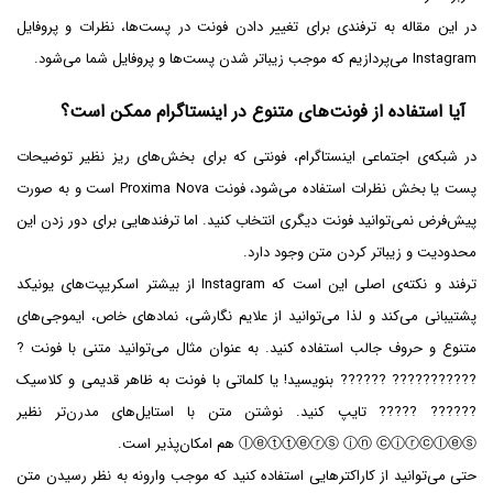
در این مقاله به ترفندی برای تغییر دادن فونت در پست‌ها، نظرات و پروفایل
Instagram می‌پردازیم که موجب زیباتر شدن پست‌ها و پروفایل شما می‌شود.
آیا استفاده از فونت‌های متنوع در اینستاگرام ممکن است؟
در شبکه‌ی اجتماعی اینستاگرام، فونتی که برای بخش‌های ریز نظیر توضیحات
پست یا بخش نظرات استفاده می‌شود، فونت Proxima Nova است و به صورت
پیش‌فرض نمی‌توانید فونت دیگری انتخاب کنید. اما ترفندهایی برای دور زدن این
محدودیت و زیباتر کردن متن وجود دارد.
ترفند و نکته‌ی اصلی این است که Instagram از بیشتر اسکریپت‌های یونیکد
پشتیبانی می‌کند و لذا می‌توانید از علایم نگارشی، نمادهای خاص، ایموجی‌های
متنوع و حروف جالب استفاده کنید. به عنوان مثال می‌توانید متنی با فونت ?
??????????? ?????? بنویسید! یا کلماتی با فونت به ظاهر قدیمی و کلاسیک
?????? ????? تایپ کنید. نوشتن متن با استایل‌های مدرن‌تر نظیر
ⓛⓔⓣⓣⓔⓡⓢ ⓘⓝ ⓒⓘⓡⓒⓛⓔⓢ هم امکان‌پذیر است.
حتی می‌توانید از کاراکترهایی استفاده کنید که موجب وارونه به نظر رسیدن متن