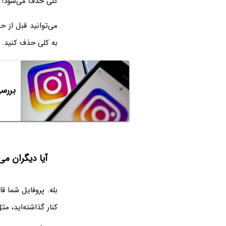
کلی حذف می‌شود!
می‌توانید قبل از ح
به کلی حذف کنید. ا
بررسی تفاوت Archive و elete
آیا دیگران می‌ت
بله. پروفایل شما ق
کنار گذاشته‌اید، م