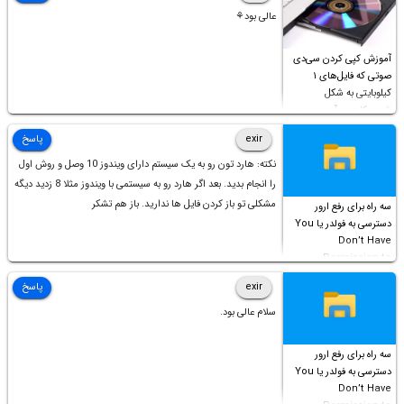
عالی بود⚘
آموزش کپی کردن سی‌دی
صوتی که فایل‌های ۱
کیلوبایتی به شکل
شورت‌کات در آن موجود
است!
exir
پاسخ
نکته: هارد تون رو به یک سیستم دارای ویندوز 10 وصل و روش اول
را انجام بدید. بعد اگر هارد رو به سیستمی با ویندوز مثلا 8 زدید دیگه
مشکلی تو باز کردن فایل ها ندارید. باز هم تشکر
سه راه برای رفع ارور
دسترسی به فولدر یا You
Don’t Have
Permission to
Access this folder
exir
پاسخ
سلام عالی بود.
سه راه برای رفع ارور
دسترسی به فولدر یا You
Don’t Have