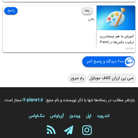
Permission to
Access this folder
رضا
پاسخ
عالی
آموزش به هم چسباندن و
ترکیب عکس‌ها در Paint
ویندوز
۲۰۰ دیدگاه و پاسخ آخر
سی پی ارزان کالاف موبایل
رم سرور
it-planet.ir
بازنشر مطالب در رسانه‌ها تنها با ذکر نویسنده و نام منبع:
مجاز است.
اندروید
اپل
ویندوز
آی‌او‌اس
مک‌او‌اس