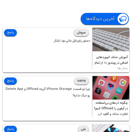
آخرین دیدگاه‌ها
سروش
پاسخ
دستور پاورشل عالی بود تشکر
آموزش حذف کیبوردهای
اضافی در ویندوز ۱۰ از تمام
بخش‌ها
samy
پاسخ
چرا تو قسمت iPhone Storage گزینه Offload و Delete App
رو دیگ نداره؟
چگونه اپ‌های بی‌استفاده
در آیفون را Offload کنیم؟
تفاوت حذف و آفلود اپ
چیست؟
علی
پاسخ