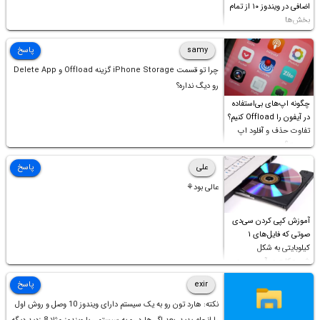
اضافی در ویندوز ۱۰ از تمام
بخش‌ها
samy
پاسخ
چرا تو قسمت iPhone Storage گزینه Offload و Delete App
رو دیگ نداره؟
چگونه اپ‌های بی‌استفاده
در آیفون را Offload کنیم؟
تفاوت حذف و آفلود اپ
چیست؟
علی
پاسخ
عالی بود⚘
آموزش کپی کردن سی‌دی
صوتی که فایل‌های ۱
کیلوبایتی به شکل
شورت‌کات در آن موجود
است!
exir
پاسخ
نکته: هارد تون رو به یک سیستم دارای ویندوز 10 وصل و روش اول