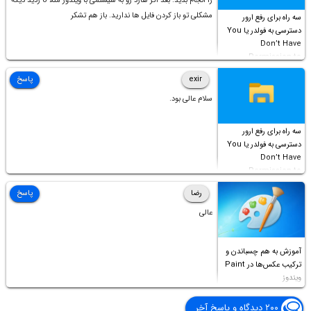
را انجام بدید. بعد اگر هارد رو به سیستمی با ویندوز مثلا 8 زدید دیگه
مشکلی تو باز کردن فایل ها ندارید. باز هم تشکر
سه راه برای رفع ارور
دسترسی به فولدر یا You
Don’t Have
Permission to
Access this folder
exir
پاسخ
سلام عالی بود.
سه راه برای رفع ارور
دسترسی به فولدر یا You
Don’t Have
Permission to
Access this folder
رضا
پاسخ
عالی
آموزش به هم چسباندن و
ترکیب عکس‌ها در Paint
ویندوز
۲۰۰ دیدگاه و پاسخ آخر