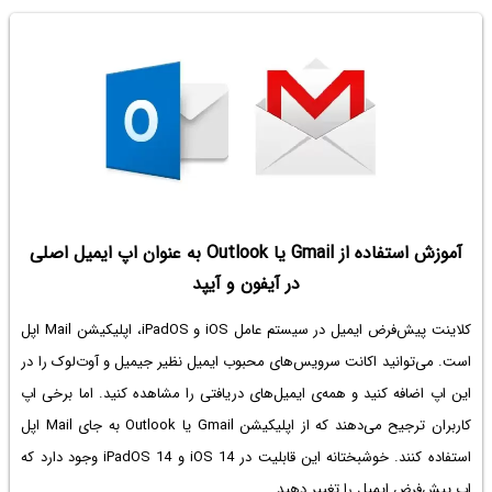
آموزش استفاده از Gmail یا Out­look به عنوان اپ ایمیل اصلی
در آیفون و آیپد
کلاینت پیش‌فرض ایمیل در سیستم عامل iOS و iPadOS، اپلیکیشن Mail اپل
است. می‌توانید اکانت سرویس‌های محبوب ایمیل نظیر جیمیل و آوت‌لوک را در
این اپ اضافه کنید و همه‌ی ایمیل‌های دریافتی را مشاهده کنید. اما برخی اپ
کاربران ترجیح می‌دهند که از اپلیکیشن Gmail یا Outlook به جای Mail اپل
استفاده کنند. خوشبختانه این قابلیت در iOS 14 و iPadOS 14 وجود دارد که
اپ پیش‌فرض ایمیل را تغییر دهید.