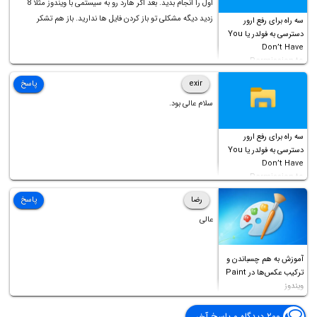
اول را انجام بدید. بعد اگر هارد رو به سیستمی با ویندوز مثلا 8
زدید دیگه مشکلی تو باز کردن فایل ها ندارید. باز هم تشکر
سه راه برای رفع ارور
دسترسی به فولدر یا You
Don’t Have
Permission to
Access this folder
exir
پاسخ
سلام عالی بود.
سه راه برای رفع ارور
دسترسی به فولدر یا You
Don’t Have
Permission to
Access this folder
رضا
پاسخ
عالی
آموزش به هم چسباندن و
ترکیب عکس‌ها در Paint
ویندوز
۲۰۰ دیدگاه و پاسخ آخر