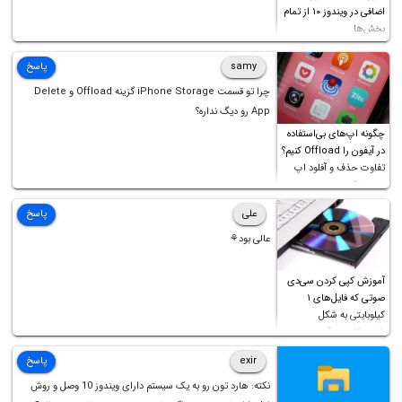
اضافی در ویندوز ۱۰ از تمام
بخش‌ها
samy
پاسخ
چرا تو قسمت iPhone Storage گزینه Offload و Delete
App رو دیگ نداره؟
چگونه اپ‌های بی‌استفاده
در آیفون را Offload کنیم؟
تفاوت حذف و آفلود اپ
چیست؟
علی
پاسخ
عالی بود⚘
آموزش کپی کردن سی‌دی
صوتی که فایل‌های ۱
کیلوبایتی به شکل
شورت‌کات در آن موجود
است!
exir
پاسخ
نکته: هارد تون رو به یک سیستم دارای ویندوز 10 وصل و روش