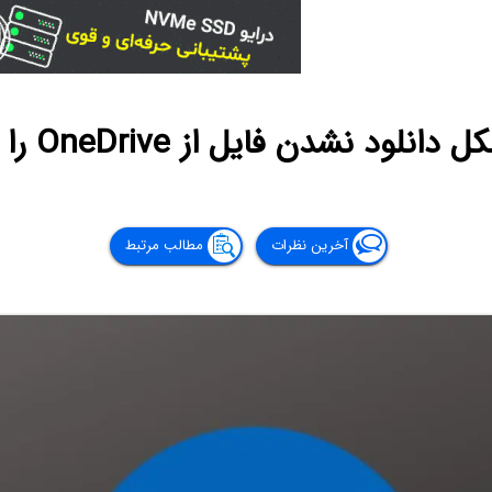
ود نشدن فایل از OneDrive را حل کنیم؟
آخرین نظرات
مطالب مرتبط