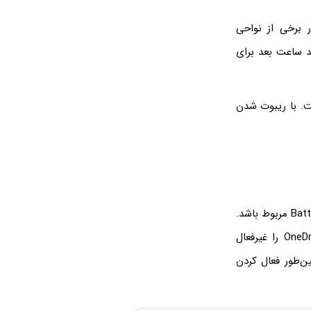
شد یا لااقل در برخی از نواحی
د ساعت بعد برای
ست. با ریبوت شدن
ممکن است مشکل در دانلود فایل‌های حجیم و حتی کم‌حجم، به فعال بودن حالت Battery Saver مربوط باشد.
در این حالت ویندوز به صورت خودکار همگام‌سازی یا Sync فایل‌ها توسط اپلیکیشن OneDrive را غیرفعال
ن‌طور فعال کردن