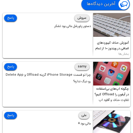
آخرین دیدگاه‌ها
سروش
پاسخ
دستور پاورشل عالی بود تشکر
آموزش حذف کیبوردهای
اضافی در ویندوز ۱۰ از تمام
بخش‌ها
samy
پاسخ
چرا تو قسمت iPhone Storage گزینه Offload و Delete App
رو دیگ نداره؟
چگونه اپ‌های بی‌استفاده
در آیفون را Offload کنیم؟
تفاوت حذف و آفلود اپ
چیست؟
علی
پاسخ
عالی بود⚘