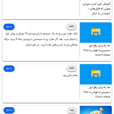
آموزش کپی کردن سی‌دی
صوتی که فایل‌های ۱
کیلوبایتی به شکل
شورت‌کات در آن موجود
است!
exir
پاسخ
نکته: هارد تون رو به یک سیستم دارای ویندوز 10 وصل و روش اول
را انجام بدید. بعد اگر هارد رو به سیستمی با ویندوز مثلا 8 زدید دیگه
مشکلی تو باز کردن فایل ها ندارید. باز هم تشکر
سه راه برای رفع ارور
دسترسی به فولدر یا You
Don’t Have
Permission to
Access this folder
exir
پاسخ
سلام عالی بود.
سه راه برای رفع ارور
دسترسی به فولدر یا You
Don’t Have
Permission to
Access this folder
رضا
پاسخ