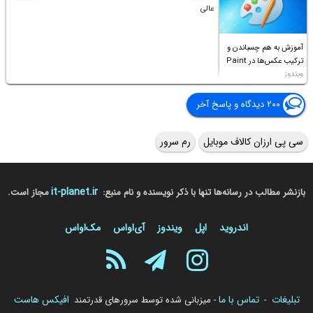
عالی
آموزش به هم چسباندن و
ترکیب عکس‌ها در Paint
ویندوز
۲۰۰ دیدگاه و پاسخ آخر
سی پی ارزان کالاف موبایل
رم سرور
it-planet.ir
بازنشر مطالب در رسانه‌ها تنها با ذکر نویسنده و نام منبع:
مجاز است.
اندروید
اپل
ویندوز
آی‌او‌اس
مک‌او‌اس
تبلیغات
تماس با ما
افیکس هاست
-
- میزبانی شده توسط سرورهای قدرتمند