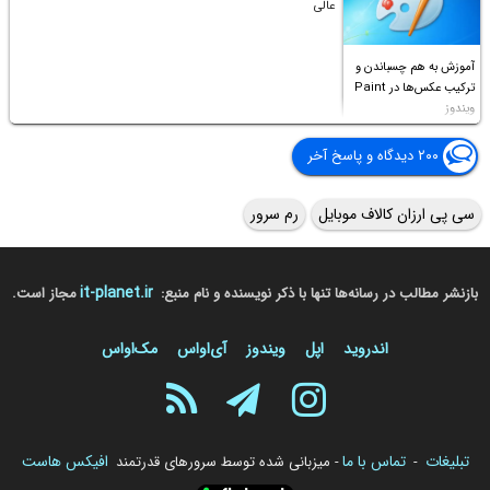
عالی
آموزش به هم چسباندن و
ترکیب عکس‌ها در Paint
ویندوز
۲۰۰ دیدگاه و پاسخ آخر
سی پی ارزان کالاف موبایل
رم سرور
it-planet.ir
بازنشر مطالب در رسانه‌ها تنها با ذکر نویسنده و نام منبع:
مجاز است.
اندروید
اپل
ویندوز
آی‌او‌اس
مک‌او‌اس
تبلیغات
تماس با ما
افیکس هاست
-
- میزبانی شده توسط سرورهای قدرتمند