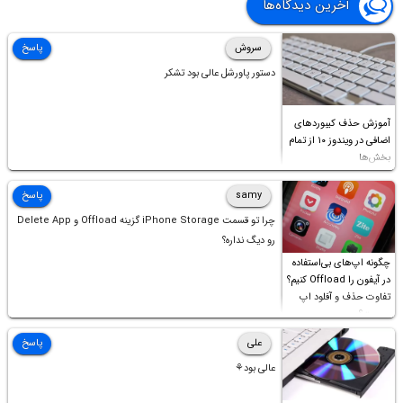
آخرین دیدگاه‌ها
سروش
پاسخ
دستور پاورشل عالی بود تشکر
آموزش حذف کیبوردهای
اضافی در ویندوز ۱۰ از تمام
بخش‌ها
samy
پاسخ
چرا تو قسمت iPhone Storage گزینه Offload و Delete App
رو دیگ نداره؟
چگونه اپ‌های بی‌استفاده
در آیفون را Offload کنیم؟
تفاوت حذف و آفلود اپ
چیست؟
علی
پاسخ
عالی بود⚘