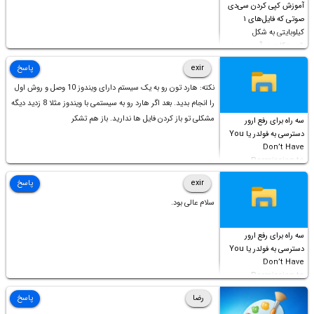
آموزش کپی کردن سی‌دی
صوتی که فایل‌های ۱
کیلوبایتی به شکل
شورت‌کات در آن موجود
است!
exir
پاسخ
نکته: هارد تون رو به یک سیستم دارای ویندوز 10 وصل و روش اول
را انجام بدید. بعد اگر هارد رو به سیستمی با ویندوز مثلا 8 زدید دیگه
مشکلی تو باز کردن فایل ها ندارید. باز هم تشکر
سه راه برای رفع ارور
دسترسی به فولدر یا You
Don’t Have
Permission to
Access this folder
exir
پاسخ
سلام عالی بود.
سه راه برای رفع ارور
دسترسی به فولدر یا You
Don’t Have
Permission to
Access this folder
رضا
پاسخ