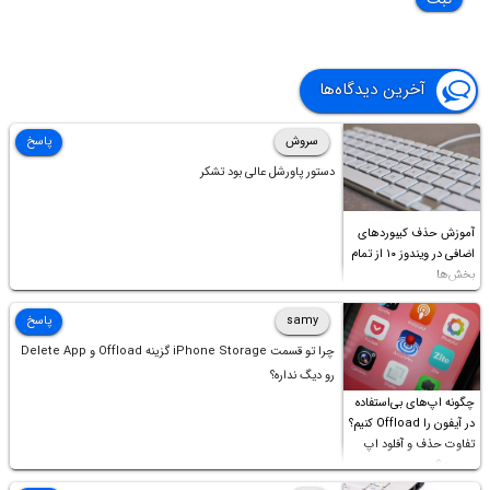
آخرین دیدگاه‌ها
سروش
پاسخ
دستور پاورشل عالی بود تشکر
آموزش حذف کیبوردهای
اضافی در ویندوز ۱۰ از تمام
بخش‌ها
samy
پاسخ
چرا تو قسمت iPhone Storage گزینه Offload و Delete App
رو دیگ نداره؟
چگونه اپ‌های بی‌استفاده
در آیفون را Offload کنیم؟
تفاوت حذف و آفلود اپ
چیست؟