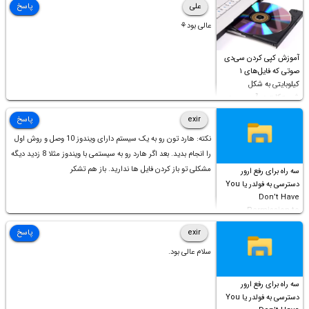
علی
پاسخ
عالی بود⚘
آموزش کپی کردن سی‌دی
صوتی که فایل‌های ۱
کیلوبایتی به شکل
شورت‌کات در آن موجود
است!
exir
پاسخ
نکته: هارد تون رو به یک سیستم دارای ویندوز 10 وصل و روش اول
را انجام بدید. بعد اگر هارد رو به سیستمی با ویندوز مثلا 8 زدید دیگه
مشکلی تو باز کردن فایل ها ندارید. باز هم تشکر
سه راه برای رفع ارور
دسترسی به فولدر یا You
Don’t Have
Permission to
Access this folder
exir
پاسخ
سلام عالی بود.
سه راه برای رفع ارور
دسترسی به فولدر یا You