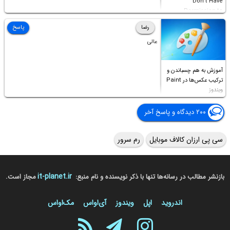
Don’t Have
Permission to
Access this folder
رضا
پاسخ
عالی
آموزش به هم چسباندن و
ترکیب عکس‌ها در Paint
ویندوز
۲۰۰ دیدگاه و پاسخ آخر
سی پی ارزان کالاف موبایل
رم سرور
it-planet.ir
بازنشر مطالب در رسانه‌ها تنها با ذکر نویسنده و نام منبع:
مجاز است.
اندروید
اپل
ویندوز
آی‌او‌اس
مک‌او‌اس