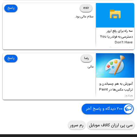
Access this folder
exir
پاسخ
سلام عالی بود.
سه راه برای رفع ارور
دسترسی به فولدر یا You
Don’t Have
Permission to
Access this folder
رضا
پاسخ
عالی
آموزش به هم چسباندن و
ترکیب عکس‌ها در Paint
ویندوز
۲۰۰ دیدگاه و پاسخ آخر
سی پی ارزان کالاف موبایل
رم سرور