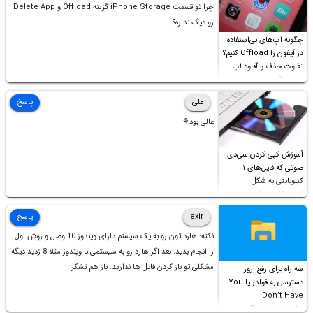
چرا تو قسمت iPhone Storage گزینه Offload و Delete App
رو دیگ نداره؟
چگونه اپ‌های بی‌استفاده
در آیفون را Offload کنیم؟
تفاوت حذف و آفلود اپ
چیست؟
علی
پاسخ
عالی بود⚘
آموزش کپی کردن سی‌دی
صوتی که فایل‌های ۱
کیلوبایتی به شکل
شورت‌کات در آن موجود
است!
exir
پاسخ
نکته: هارد تون رو به یک سیستم دارای ویندوز 10 وصل و روش اول
را انجام بدید. بعد اگر هارد رو به سیستمی با ویندوز مثلا 8 زدید دیگه
مشکلی تو باز کردن فایل ها ندارید. باز هم تشکر
سه راه برای رفع ارور
دسترسی به فولدر یا You
Don’t Have
Permission to