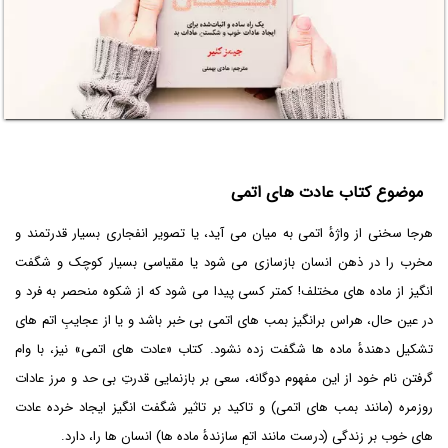
موضوع کتاب عادت های اتمی
هرجا سخنی از واژۀ اتمی به میان می آید، یا تصویر انفجاری بسیار قدرتمند و
مخرب را در ذهن انسان بازسازی می شود یا مقیاسی بسیار کوچک و شگفت
انگیز از ماده های مختلف! کمتر کسی پیدا می شود که از شکوه منحصر به فرد و
در عین حال، هراس برانگیز بمب های اتمی بی خبر باشد و یا از عجایبِ اتم های
تشکیل دهندۀ ماده ها شگفت زده نشود. کتاب «عادت های اتمی» نیز، با وام
گرفتن نام خود از این مفهوم دوگانه، سعی بر بازنمایی قدرتِ بی حد و مرز عادات
روزمره (مانند بمب های اتمی) و تاکید بر تاثیر شگفت انگیز ایجاد خرده عادت
های خوب بر زندگی (درست مانند اتمِ سازندۀ ماده ها) انسان ها را، دارد.