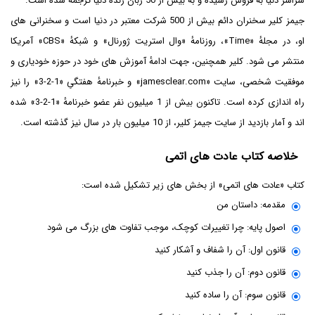
سراسر دنیا به فروش رسیده و به بیش از 50 زبان زندۀ دنیا ترجمه شده است.
جیمز کلیر سخنران دائم بیش از 500 شرکت معتبر در دنیا است و سخنرانی های
او، در مجلۀ «Time»، روزنامۀ «وال استریت ژورنال» و شبکۀ «CBS» آمریکا
منتشر می شود. کلیر همچنین، جهت ادامۀ آموزش های خود در حوزه خودیاری و
موفقیت شخصی، سایت «jamesclear.com» و خبرنامۀ هفتگیِ «1-2-3» را نیز
راه اندازی کرده است. تاکنون بیش از 1 میلیون نفر عضو خبرنامۀ «1-2-3» شده
اند و آمار بازدید از سایت جیمز کلیر، از 10 میلیون بار در سال نیز گذشته است.
خلاصه کتاب عادت های اتمی
کتاب «عادت های اتمی» از بخش های زیر تشکیل شده است:
مقدمه: داستان من
اصول پایه: چرا تغییرات کوچک، موجب تفاوت های بزرگ می شود
قانون اول: آن را شفاف و آشکار کنید
قانون دوم: آن را جذب کنید
قانون سوم: آن را ساده کنید