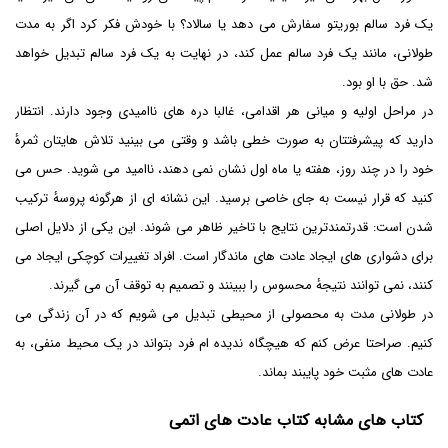
یک فرد سالم بوریتو سفارش می دهد یا سالاد؟ با خودش فکر کرد اگر به مدت
طولانی، مانند یک فرد سالم عمل کند، در نهایت به یک فرد سالم تبدیل خواهد
شد. حق با او بود.
در مراحل اولیه و میانی هر اقدامی، غالبا دره های ناامیدی وجود دارند. انتظار
دارید که پیشرفتتان به صورت خطی باشد و وقتی می بینید تلاش هایتان ثمرۀ
خود را در چند روز، هفته یا ماه اول نشان نمی دهند، ناامید می شوید. حس می
کنید که قرار نیست به جای خاصی برسید. این نشانه ای از هرگونه پروسۀ ترکیب
شدن است: قدرتمندترین نتایج با تاخیر ظاهر می شوند. این یکی از دلایل اصلی
برای دشواری های ایجاد عادت های ماندگار است. افراد تغییرات کوچکی ایجاد می
کنند، نمی توانند نتیجۀ محسوس را ببینند و تصمیم به توقف آن می گیرند.
در طولانی مدت به محصولی از محیطی تبدیل می شویم که در آن زندگی می
کنیم. صراحتا عرض کنم که هیچگاه ندیده ام فرد بتواند در یک محیط منفی، به
عادت های مثبت خود پایبند بماند.
کتاب های مشابه کتاب عادت های اتمی