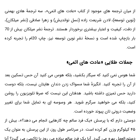
از میان ترجمه های موجود از کتاب «عادت های اتمی»، سه ترجمۀ هادی بهمنی
(نوین توسعه)، لادن شریعت زاده (نسل نواندیش) و زهرا صادقی (نشر میلکان)،
از دقت، کیفیت و اعتبار بیشتری برخوردار هستند. ترجمۀ نشر میلکان بیش از 70
بار بازچاپ شده است و نسخۀ نشرِ نوین توسعه نیز، چاپ 20ام را تجربه کرده
است.
جملات طلایی «عادت های اتمی»
شما هوس نمی کنید که سیگار بکشید، بلکه هوس می کنید آن حس تسکین بعد
از آن را تجربه کنید. انگیزۀ شما مسواک زدن دندان هایتان نیست، بلکه دوست
دارید حس تمیزی داشته باشید. هدفتان این نیست که صرفا تلویزیون را روشن
کنید، بلکه می خواهید سرگرم شوید. هر وسوسه ای به تمایل شما برای تغییر
وضعیت درونی تان پیوند خورده است.
دوستی دارم که با پرسش «یک فرد سالم چه کارهایی انجام می دهد؟»، بیش از
۴۵ کیلوگرم وزن کم کرده است. در سرتاسر طول روز، از این پرسش به عنوان یک
دستورالعمل بهره می گیرد. آیا یک فرد سالم پیاده می رود یا تاکسی می گیرد؟ آیا