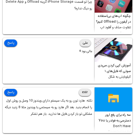
چرا تو قسمت iPhone Storage گزینه Offload و Delete App
رو دیگ نداره؟
چگونه اپ‌های بی‌استفاده
در آیفون را Offload کنیم؟
تفاوت حذف و آفلود اپ
چیست؟
علی
پاسخ
عالی بود⚘
آموزش کپی کردن سی‌دی
صوتی که فایل‌های ۱
کیلوبایتی به شکل
شورت‌کات در آن موجود
است!
exir
پاسخ
نکته: هارد تون رو به یک سیستم دارای ویندوز 10 وصل و روش اول
را انجام بدید. بعد اگر هارد رو به سیستمی با ویندوز مثلا 8 زدید دیگه
مشکلی تو باز کردن فایل ها ندارید. باز هم تشکر
سه راه برای رفع ارور
دسترسی به فولدر یا You
Don’t Have
Permission to