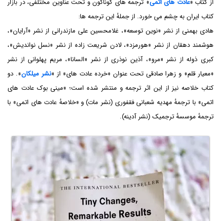
از کتاب «
عادت های اتمی
» ترجمه های گوناگون و تحت عناوین مختلفی، در بازار
کتاب ایران به چشم می خورد. از جملۀ این ترجمه ها:
هادی بهمنی از نشر «نوین توسعه»، غلامحسین علی مازندرانی از نشر «آرایان»،
هوشمند دهقان از نشر «هورمزد»، لادن شریعت زاده از نشر «نسل نواندیش»،
کبری ذوله از نشر «مرو»، آذین نوذری از نشر «السانا»، مریم پهلوانی از نشر
«معیار قلم» و زهرا صادقی تحت عنوان «خرده عادت های» از «
نشر میلکان
». دو
کتاب خلاصه نیز از این اثر ترجمه و منتشر شده است؛ «مینی بوک عادت های
اتمی» با ترجمۀ مهدیه شعبانی فقفوری (نشر مات) و «خلاصۀ عادت های اتمی» با
ترجمۀ موسسۀ ترجمیک (نشر آدینه).