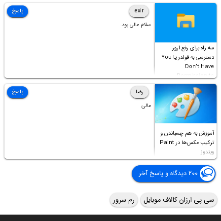
Access this folder
exir
پاسخ
سلام عالی بود.
سه راه برای رفع ارور
دسترسی به فولدر یا You
Don’t Have
Permission to
Access this folder
رضا
پاسخ
عالی
آموزش به هم چسباندن و
ترکیب عکس‌ها در Paint
ویندوز
۲۰۰ دیدگاه و پاسخ آخر
سی پی ارزان کالاف موبایل
رم سرور