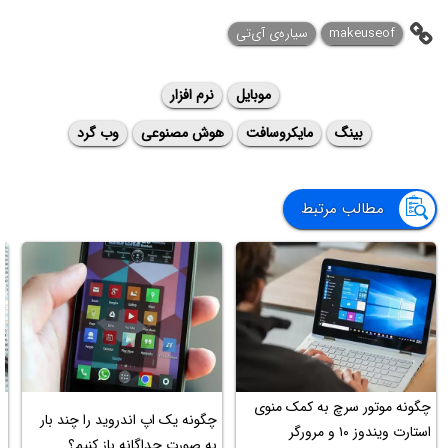
makeuseof
سیاره‌ی آی‌تی
موبایل
نرم افزار
بینگ
مایکروسافت
هوش مصنوعی
وب گرد
مطالب مرتبط
چگونه موتور سرچ به کمک منوی
ت
چگونه یک اپ اندروید را چند بار
استارت ویندوز ۱۰ و مرورگر
س
به صورت جداگانه باز کنیم؟