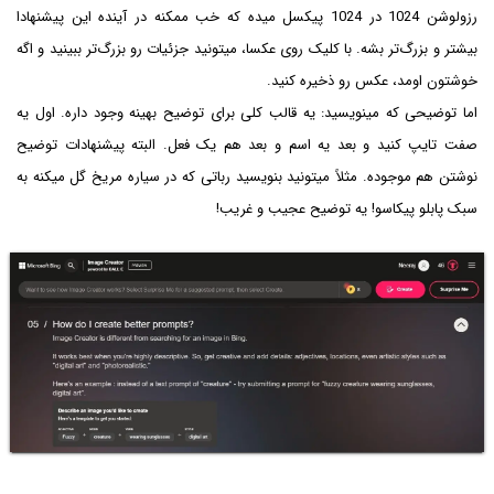
رزولوشن 1024 در 1024 پیکسل میده که خب ممکنه در آینده این پیشنهادا
بیشتر و بزرگ‌تر بشه. با کلیک روی عکسا، میتونید جزئیات رو بزرگ‌تر ببینید و اگه
خوشتون اومد، عکس رو ذخیره کنید.
اما توضیحی که مینویسید: یه قالب کلی برای توضیح بهینه وجود داره. اول یه
صفت تایپ کنید و بعد یه اسم و بعد هم یک فعل. البته پیشنهادات توضیح
نوشتن هم موجوده. مثلاً میتونید بنویسید رباتی که در سیاره مریخ گل میکنه به
سبک پابلو پیکاسو! یه توضیح عجیب و غریب!