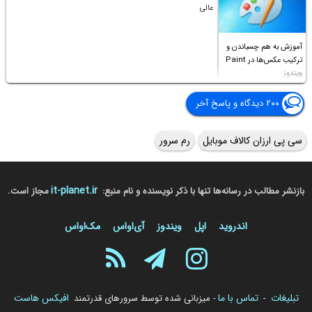
عالی
آموزش به هم چسباندن و
ترکیب عکس‌ها در Paint
ویندوز
۲۰۰ دیدگاه و پاسخ آخر
سی پی ارزان کالاف موبایل
رم سرور
it-planet.ir
بازنشر مطالب در رسانه‌ها تنها با ذکر نویسنده و نام منبع:
مجاز است.
اندروید
اپل
ویندوز
آی‌او‌اس
مک‌او‌اس
تبلیغات
تماس با ما
افیکس هاست
-
- میزبانی شده توسط سرورهای قدرتمند