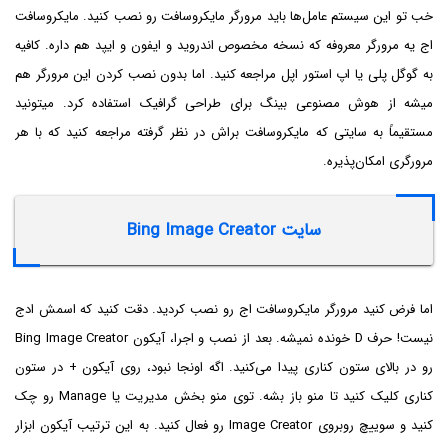
خب تو این سیستم عامل‌ها باید مرورگر مایکروسافت رو نصب کنید. مایکروسافت
اج یه مرورگر معروفه که نسخه مخصوص اندروید و ایفون و ایپد هم داره. کافیه
به گوگل پلی یا اپ استور اپل مراجعه کنید. اما بدون نصب کردن این مرورگر هم
میشه از هوش مصنوعی بینگ برای طراحی گرافیک استفاده کرد. میتونید
مستقیماً به سایتی که مایکروسافت براش در نظر گرفته مراجعه کنید که با هر
مرورگری امکان‌پذیره.
سایت Bing Image Creator
اما فرض کنید مرورگر مایکروسافت اج رو نصب کردید. دقت کنید که اسمش ادج
نیست! حرف D خونده نمیشه. بعد از نصب و اجرا، آیکون Bing Image Creator
رو در بالای ستون کناری پیدا می‌کنید. اگه اونجا نبود، روی آیکون + در ستون
کناری کلیک کنید تا منو باز بشه. توی منو بخش مدیریت یا Manage رو چک
کنید و سوییچ روبروی Image Creator رو فعال کنید. به این ترتیب آیکون ابزار