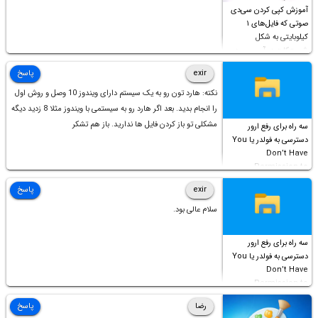
آموزش کپی کردن سی‌دی
صوتی که فایل‌های ۱
کیلوبایتی به شکل
شورت‌کات در آن موجود
است!
exir
پاسخ
نکته: هارد تون رو به یک سیستم دارای ویندوز 10 وصل و روش اول
را انجام بدید. بعد اگر هارد رو به سیستمی با ویندوز مثلا 8 زدید دیگه
مشکلی تو باز کردن فایل ها ندارید. باز هم تشکر
سه راه برای رفع ارور
دسترسی به فولدر یا You
Don’t Have
Permission to
Access this folder
exir
پاسخ
سلام عالی بود.
سه راه برای رفع ارور
دسترسی به فولدر یا You
Don’t Have
Permission to
Access this folder
رضا
پاسخ