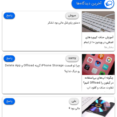
آخرین دیدگاه‌ها
سروش
پاسخ
دستور پاورشل عالی بود تشکر
آموزش حذف کیبوردهای
اضافی در ویندوز ۱۰ از تمام
بخش‌ها
samy
پاسخ
چرا تو قسمت iPhone Storage گزینه Offload و Delete App
رو دیگ نداره؟
چگونه اپ‌های بی‌استفاده
در آیفون را Offload کنیم؟
تفاوت حذف و آفلود اپ
چیست؟
علی
پاسخ
عالی بود⚘