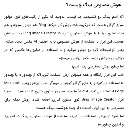
هوش مصنوعی بینگ چیست؟
اگه اسم بینگ رو نشنیدید، بد نیست بدونید که یکی از رقیب‌های قوی موتور
سرچ گوگل هست که مایکروسافت روش کار میکنه. Bing هم موتور سرچه و هم
قابلیت‌های مرتبط با هوش مصنوعی داره که Bing Image Creator یه نمونه‌اش
هست. این ابزار با استفاده از هوش مصنوعی یا به اختصار AI عکس ایجاد میکنه.
یعنی توضیحات لازم رو بهش میگید و با استفاده از میلیون‌ها عکسی که در
دیتابیس خودش داره، عکس براتون میسازه.
اما چطور بهش دسترسی پیدا کنیم؟
خب این ابزار رایگانه و همه میتونن ازش استفاده کنن. اگه از ویندوز ۱۱ یا ویندوز
۱۰ استفاده می‌کنید و به جای گوگل کروم، از مرورگر اصلی ویندوز یعنی Microsoft
Edge استفاده می‌کنید، احتمالاً متوجه تغییر در ستون کناری شده باشید ... اخیراً
ابزار Bing Image Creator توی ستون کناری اضافه شده. روش دیگه برای
دسترسی به این ابزار، استفاده از چت هوشمند بینگ هست.
اما شاید از ویندوز استفاده نمی‌کنید، استفاده از هوش مصنوعی بینگ در اندروید
و آیفون چطوریه؟