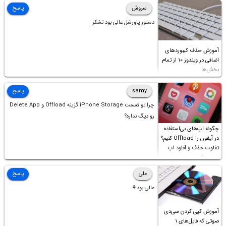
سروش
پاسخ
دستور پاورشل عالی بود تشکر
آموزش حذف کیبوردهای
اضافی در ویندوز ۱۰ از تمام
بخش‌ها
samy
پاسخ
چرا تو قسمت iPhone Storage گزینه Offload و Delete App
رو دیگ نداره؟
چگونه اپ‌های بی‌استفاده
در آیفون را Offload کنیم؟
تفاوت حذف و آفلود اپ
چیست؟
علی
پاسخ
عالی بود⚘
آموزش کپی کردن سی‌دی
صوتی که فایل‌های ۱