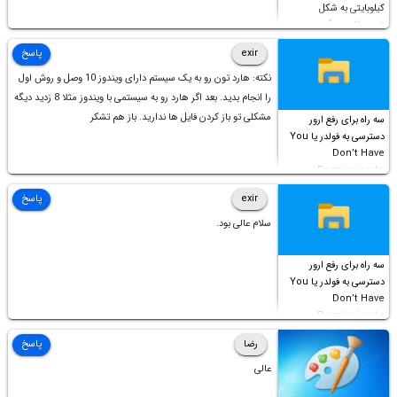
کیلوبایتی به شکل
شورت‌کات در آن موجود
است!
exir
پاسخ
نکته: هارد تون رو به یک سیستم دارای ویندوز 10 وصل و روش اول
را انجام بدید. بعد اگر هارد رو به سیستمی با ویندوز مثلا 8 زدید دیگه
مشکلی تو باز کردن فایل ها ندارید. باز هم تشکر
سه راه برای رفع ارور
دسترسی به فولدر یا You
Don’t Have
Permission to
Access this folder
exir
پاسخ
سلام عالی بود.
سه راه برای رفع ارور
دسترسی به فولدر یا You
Don’t Have
Permission to
Access this folder
رضا
پاسخ
عالی