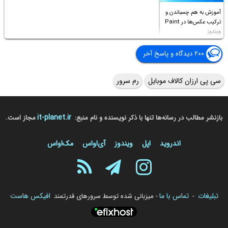
آموزش به هم چسباندن و
ترکیب عکس‌ها در Paint
ویندوز
۲۰۰ دیدگاه و پاسخ آخر
سی پی ارزان کالاف موبایل
رم سرور
it-planet.ir
بازنشر مطالب در رسانه‌ها تنها با ذکر نویسنده و نام منبع:
مجاز است.
اندروید
اپل
ویندوز
آی‌او‌اس
مک‌او‌اس
تبلیغات
تماس با ما
افیکس هاست
-
- میزبانی شده توسط سرورهای قدرتمند