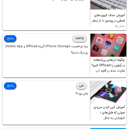
آموزش حذف کیبوردهای
اضافی در ویندوز ۱۰ از تمام
بخش‌ها
samy
پاسخ
چرا تو قسمت iPhone Storage گزینه Offload و Delete App
رو دیگ نداره؟
چگونه اپ‌های بی‌استفاده
در آیفون را Offload کنیم؟
تفاوت حذف و آفلود اپ
چیست؟
علی
پاسخ
عالی بود⚘
آموزش کپی کردن سی‌دی
صوتی که فایل‌های ۱
کیلوبایتی به شکل
شورت‌کات در آن موجود