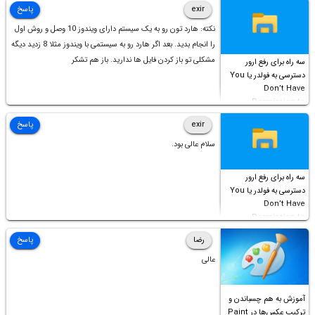
است!
exir
پاسخ
نکته: هارد تون رو به یک سیستم دارای ویندوز 10 وصل و روش اول
را انجام بدید. بعد اگر هارد رو به سیستمی با ویندوز مثلا 8 زدید دیگه
مشکلی تو باز کردن فایل ها ندارید. باز هم تشکر
سه راه برای رفع ارور
دسترسی به فولدر یا You
Don’t Have
Permission to
Access this folder
exir
پاسخ
سلام عالی بود.
سه راه برای رفع ارور
دسترسی به فولدر یا You
Don’t Have
Permission to
Access this folder
رضا
پاسخ
عالی
آموزش به هم چسباندن و
ترکیب عکس‌ها در Paint