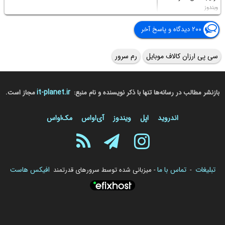
ویندوز
۲۰۰ دیدگاه و پاسخ آخر
سی پی ارزان کالاف موبایل
رم سرور
it-planet.ir
بازنشر مطالب در رسانه‌ها تنها با ذکر نویسنده و نام منبع:
مجاز است.
اندروید
اپل
ویندوز
آی‌او‌اس
مک‌او‌اس
تبلیغات
تماس با ما
افیکس هاست
-
- میزبانی شده توسط سرورهای قدرتمند