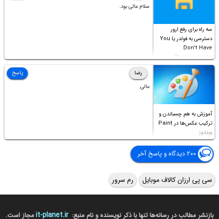
سلام عالی بود.
سه راه برای رفع ارور
دسترسی به فولدر یا You
Don’t Have
Permission to
Access this folder
رضا
پاسخ
عالی
آموزش به هم چسباندن و
ترکیب عکس‌ها در Paint
ویندوز
۲۰۰ دیدگاه و پاسخ آخر
سی پی ارزان کالاف موبایل
رم سرور
it-planet.ir
بازنشر مطالب در رسانه‌ها تنها با ذکر نویسنده و نام منبع:
مجاز است.