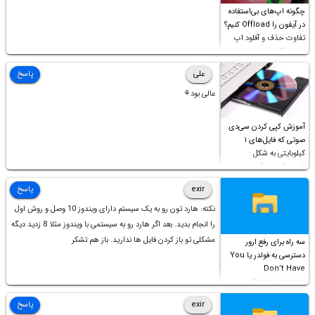
چگونه اپ‌های بی‌استفاده
در آیفون را Offload کنیم؟
تفاوت حذف و آفلود اپ
چیست؟
علی
پاسخ
عالی بود⚘
آموزش کپی کردن سی‌دی
صوتی که فایل‌های ۱
کیلوبایتی به شکل
شورت‌کات در آن موجود
است!
exir
پاسخ
نکته: هارد تون رو به یک سیستم دارای ویندوز 10 وصل و روش اول
را انجام بدید. بعد اگر هارد رو به سیستمی با ویندوز مثلا 8 زدید دیگه
مشکلی تو باز کردن فایل ها ندارید. باز هم تشکر
سه راه برای رفع ارور
دسترسی به فولدر یا You
Don’t Have
Permission to
Access this folder
exir
پاسخ