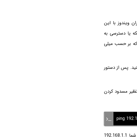
ن ویندوز با این
یگر در شبکه یا دسترسی به
 داده است که بر حسب میلی
ه است و می‌توانید آن را در پنجره cmd یا پنجره Run اجرا کنید. پس از دستور
نظیر مسدود کردن
ping 192.1
دقت کنید که آدرس پیش‌فرض مودم در شبکه‌های مختلف، یکسان نیست. اگر آدرس مودم شما 192.168.1.1