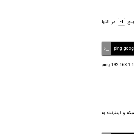
ییچ
-t
در انتها
ping goog
رای اجرا شدن پیوسته و ادامه‌دار دستور ping از سوییچ t در انتها استفاده کنید. دستور ping 192.168.1.1
که و اینترنت به