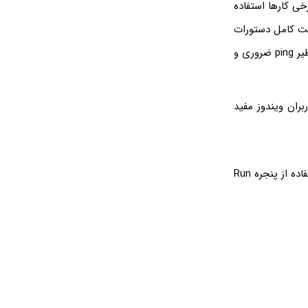
ستم و انجام برخی کارها استفاده
رات cmd ضروری است. البته لیست کامل دستورات
CMD طولانی است و نیازی به دانستن همه‌ی دستورات وجود ندارد اما آشنایی با دستوراتی نظیر ping ضروری و
 همه کاربران ویندوز مفید
قبل از هر چیز توجه کنید که سریع‌ترین روش باز کردن پنجره cmd در ویندوزهای مختلف، استفاده از پنجره Run