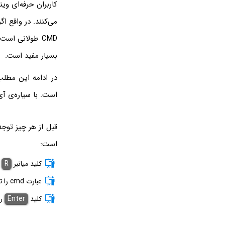
بسیار مفید است.
است. با سیاره‌ی آی
است:
کلید میانبر
R
+
عبارت cmd را تایپ کنید.
کلید
Enter
را