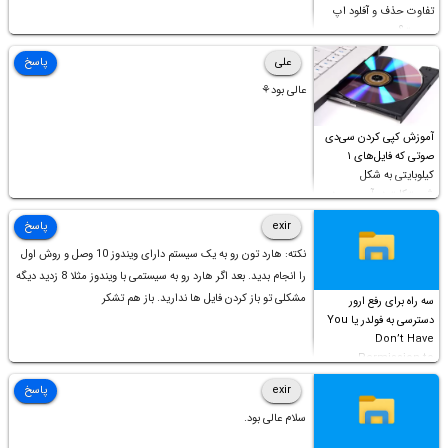
تفاوت حذف و آفلود اپ
چیست؟
علی
پاسخ
عالی بود⚘
آموزش کپی کردن سی‌دی
صوتی که فایل‌های ۱
کیلوبایتی به شکل
شورت‌کات در آن موجود
است!
exir
پاسخ
نکته: هارد تون رو به یک سیستم دارای ویندوز 10 وصل و روش اول
را انجام بدید. بعد اگر هارد رو به سیستمی با ویندوز مثلا 8 زدید دیگه
مشکلی تو باز کردن فایل ها ندارید. باز هم تشکر
سه راه برای رفع ارور
دسترسی به فولدر یا You
Don’t Have
Permission to
Access this folder
exir
پاسخ
سلام عالی بود.