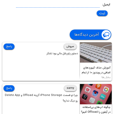
ایمیل:
آخرین دیدگاه‌ها
سروش
پاسخ
دستور پاورشل عالی بود تشکر
آموزش حذف کیبوردهای
اضافی در ویندوز ۱۰ از تمام
بخش‌ها
samy
پاسخ
چرا تو قسمت iPhone Storage گزینه Offload و Delete App
رو دیگ نداره؟
چگونه اپ‌های بی‌استفاده
در آیفون را Offload کنیم؟