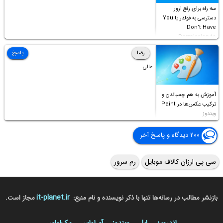
سه راه برای رفع ارور
دسترسی به فولدر یا You
Don’t Have
Permission to
Access this folder
رضا
پاسخ
عالی
آموزش به هم چسباندن و
ترکیب عکس‌ها در Paint
ویندوز
۲۰۰ دیدگاه و پاسخ آخر
سی پی ارزان کالاف موبایل
رم سرور
it-planet.ir
بازنشر مطالب در رسانه‌ها تنها با ذکر نویسنده و نام منبع:
مجاز است.