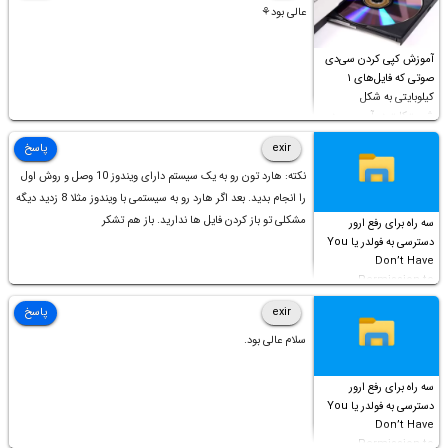
عالی بود⚘
آموزش کپی کردن سی‌دی
صوتی که فایل‌های ۱
کیلوبایتی به شکل
شورت‌کات در آن موجود
است!
exir
پاسخ
نکته: هارد تون رو به یک سیستم دارای ویندوز 10 وصل و روش اول
را انجام بدید. بعد اگر هارد رو به سیستمی با ویندوز مثلا 8 زدید دیگه
مشکلی تو باز کردن فایل ها ندارید. باز هم تشکر
سه راه برای رفع ارور
دسترسی به فولدر یا You
Don’t Have
Permission to
Access this folder
exir
پاسخ
سلام عالی بود.
سه راه برای رفع ارور
دسترسی به فولدر یا You
Don’t Have
Permission to