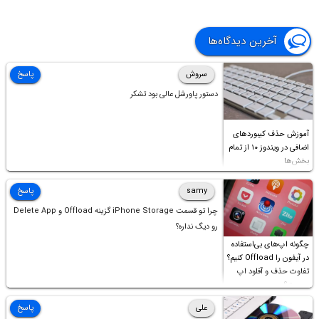
آخرین دیدگاه‌ها
سروش
پاسخ
دستور پاورشل عالی بود تشکر
آموزش حذف کیبوردهای
اضافی در ویندوز ۱۰ از تمام
بخش‌ها
samy
پاسخ
چرا تو قسمت iPhone Storage گزینه Offload و Delete App
رو دیگ نداره؟
چگونه اپ‌های بی‌استفاده
در آیفون را Offload کنیم؟
تفاوت حذف و آفلود اپ
چیست؟
علی
پاسخ