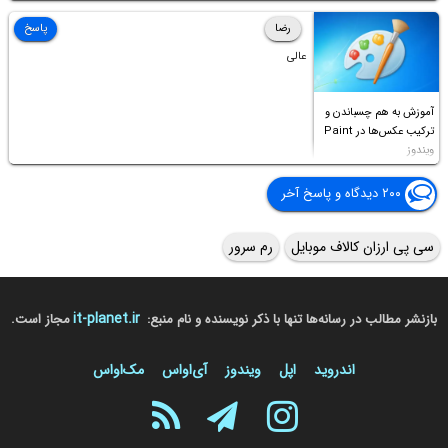
Access this folder
رضا
پاسخ
عالی
آموزش به هم چسباندن و
ترکیب عکس‌ها در Paint
ویندوز
۲۰۰ دیدگاه و پاسخ آخر
سی پی ارزان کالاف موبایل
رم سرور
it-planet.ir
بازنشر مطالب در رسانه‌ها تنها با ذکر نویسنده و نام منبع:
مجاز است.
اندروید
اپل
ویندوز
آی‌او‌اس
مک‌او‌اس