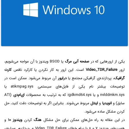
یکی از ارورهایی که در
صفحه آبی مرگ
یا BSOD ویندوز با آن مواجه می‌شویم،
ارور
Video_TDR_Failure
است. این ارور به کار نکردن یا کارکرد ناقص
کارت
گرافیک
، پردازنده‌ی گرافیکی مجتمع یا
درایور
آن مربوط می‌شود. ممکن است در
توضیحات بیشتر نام یکی از فایل‌های سیستمی atikmpag.sys یا
nvlddmkm.sys و یا igdkmd64.sys که به ترتیب به محصولات
ای‌ام‌دی
(ATI
سابق) و
انویدیا
و
اینتل
مربوط می‌شوند. بنابراین اگر به توضیحات دقت کنید، حل
کردن مشکل ساده می‌شود.
در این مقاله به راه حل‌های ممکن برای حل مشکل
هنگ
کردن
ویندوز ۱۰
و
همین‌طور ویندوز ۷ و ۸ با پیام خطای Video_TDR_Failure می‌پردازیم. سیاره‌ی