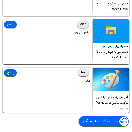
دسترسی به فولدر یا You
Don’t Have
Permission to
Access this folder
exir
پاسخ
سلام عالی بود.
سه راه برای رفع ارور
دسترسی به فولدر یا You
Don’t Have
Permission to
Access this folder
رضا
پاسخ
عالی
آموزش به هم چسباندن و
ترکیب عکس‌ها در Paint
ویندوز
۲۰۰ دیدگاه و پاسخ آخر