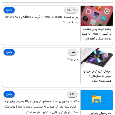
samy
پاسخ
چرا تو قسمت iPhone Storage گزینه Offload و Delete App
رو دیگ نداره؟
چگونه اپ‌های بی‌استفاده
در آیفون را Offload کنیم؟
تفاوت حذف و آفلود اپ
چیست؟
علی
پاسخ
عالی بود⚘
آموزش کپی کردن سی‌دی
صوتی که فایل‌های ۱
کیلوبایتی به شکل
شورت‌کات در آن موجود
است!
exir
پاسخ
نکته: هارد تون رو به یک سیستم دارای ویندوز 10 وصل و روش اول
را انجام بدید. بعد اگر هارد رو به سیستمی با ویندوز مثلا 8 زدید دیگه
مشکلی تو باز کردن فایل ها ندارید. باز هم تشکر
سه راه برای رفع ارور