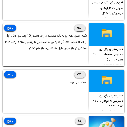
آموزش کپی کردن سی‌دی
صوتی که فایل‌های ۱
کیلوبایتی به شکل
شورت‌کات در آن موجود
است!
exir
پاسخ
نکته: هارد تون رو به یک سیستم دارای ویندوز 10 وصل و روش اول
را انجام بدید. بعد اگر هارد رو به سیستمی با ویندوز مثلا 8 زدید دیگه
مشکلی تو باز کردن فایل ها ندارید. باز هم تشکر
سه راه برای رفع ارور
دسترسی به فولدر یا You
Don’t Have
Permission to
Access this folder
exir
پاسخ
سلام عالی بود.
سه راه برای رفع ارور
دسترسی به فولدر یا You
Don’t Have
Permission to
Access this folder
رضا
پاسخ