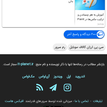
عالی
آموزش به هم چسباندن و
ترکیب عکس‌ها در Paint
ویندوز
۲۰۰ دیدگاه و پاسخ آخر
سی پی ارزان کالاف موبایل
رم سرور
it-planet.ir
بازنشر مطالب در رسانه‌ها تنها با ذکر نویسنده و نام منبع:
مجاز است.
اندروید
اپل
ویندوز
آی‌او‌اس
مک‌او‌اس
تبلیغات
تماس با ما
افیکس هاست
-
- میزبانی شده توسط سرورهای قدرتمند