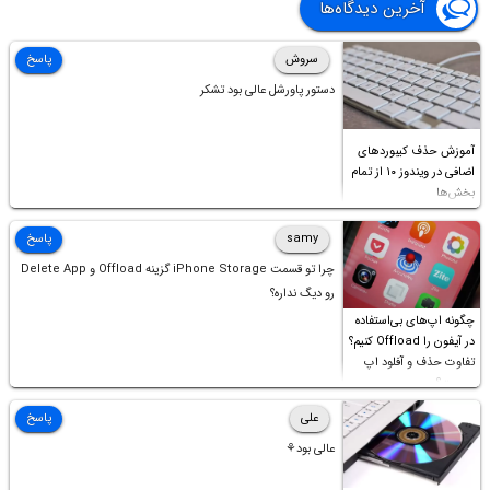
آخرین دیدگاه‌ها
سروش
پاسخ
دستور پاورشل عالی بود تشکر
آموزش حذف کیبوردهای
اضافی در ویندوز ۱۰ از تمام
بخش‌ها
samy
پاسخ
چرا تو قسمت iPhone Storage گزینه Offload و Delete App
رو دیگ نداره؟
چگونه اپ‌های بی‌استفاده
در آیفون را Offload کنیم؟
تفاوت حذف و آفلود اپ
چیست؟
علی
پاسخ
عالی بود⚘