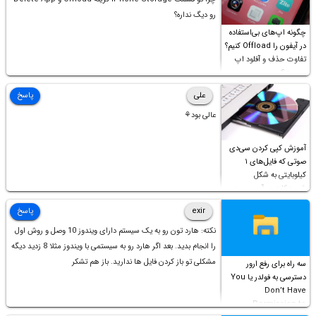
رو دیگ نداره؟
چگونه اپ‌های بی‌استفاده
در آیفون را Offload کنیم؟
تفاوت حذف و آفلود اپ
چیست؟
علی
پاسخ
عالی بود⚘
آموزش کپی کردن سی‌دی
صوتی که فایل‌های ۱
کیلوبایتی به شکل
شورت‌کات در آن موجود
است!
exir
پاسخ
نکته: هارد تون رو به یک سیستم دارای ویندوز 10 وصل و روش اول
را انجام بدید. بعد اگر هارد رو به سیستمی با ویندوز مثلا 8 زدید دیگه
مشکلی تو باز کردن فایل ها ندارید. باز هم تشکر
سه راه برای رفع ارور
دسترسی به فولدر یا You
Don’t Have
Permission to