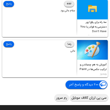
Access this folder
exir
پاسخ
سلام عالی بود.
سه راه برای رفع ارور
دسترسی به فولدر یا You
Don’t Have
Permission to
Access this folder
رضا
پاسخ
عالی
آموزش به هم چسباندن و
ترکیب عکس‌ها در Paint
ویندوز
۲۰۰ دیدگاه و پاسخ آخر
سی پی ارزان کالاف موبایل
رم سرور