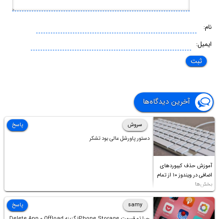
نام:
ایمیل:
آخرین دیدگاه‌ها
سروش
پاسخ
دستور پاورشل عالی بود تشکر
آموزش حذف کیبوردهای
اضافی در ویندوز ۱۰ از تمام
بخش‌ها
samy
پاسخ
چرا تو قسمت iPhone Storage گزینه Offload و Delete App