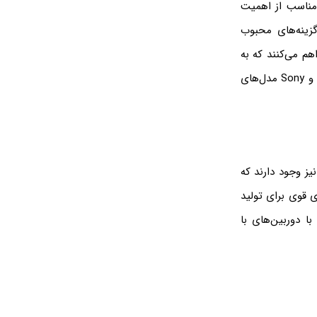
 مناسب از اهمیت
 دوربین‌های بدون آینه (Mirrorless) از جمله گزینه‌های محبوب
هم می‌کنند که به
شما اجازه می‌دهد تا به کیفیت تصویری مطلوب دست یابید. برندهایی مانند Canon، Nikon و Sony مدل‌های
یز وجود دارند که
ی قوی برای تولید
حتوای ویدئویی تبدیل شده‌اند. گوشی‌هایی مانند iPhone 13 و Samsung Galaxy S21 با دوربین‌های با