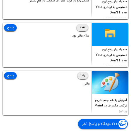
مشکلی تو باز کردن فایل ها ندارید. باز هم تشکر
سه راه برای رفع ارور
دسترسی به فولدر یا You
Don’t Have
Permission to
Access this folder
exir
پاسخ
سلام عالی بود.
سه راه برای رفع ارور
دسترسی به فولدر یا You
Don’t Have
Permission to
Access this folder
رضا
پاسخ
عالی
آموزش به هم چسباندن و
ترکیب عکس‌ها در Paint
ویندوز
۲۰۰ دیدگاه و پاسخ آخر