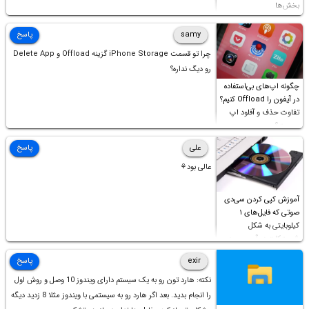
بخش‌ها
samy
پاسخ
چرا تو قسمت iPhone Storage گزینه Offload و Delete App
رو دیگ نداره؟
چگونه اپ‌های بی‌استفاده
در آیفون را Offload کنیم؟
تفاوت حذف و آفلود اپ
چیست؟
علی
پاسخ
عالی بود⚘
آموزش کپی کردن سی‌دی
صوتی که فایل‌های ۱
کیلوبایتی به شکل
شورت‌کات در آن موجود
است!
exir
پاسخ
نکته: هارد تون رو به یک سیستم دارای ویندوز 10 وصل و روش اول
را انجام بدید. بعد اگر هارد رو به سیستمی با ویندوز مثلا 8 زدید دیگه