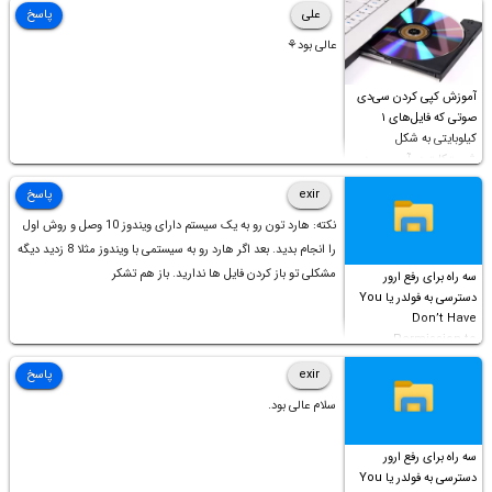
علی
پاسخ
عالی بود⚘
آموزش کپی کردن سی‌دی
صوتی که فایل‌های ۱
کیلوبایتی به شکل
شورت‌کات در آن موجود
است!
exir
پاسخ
نکته: هارد تون رو به یک سیستم دارای ویندوز 10 وصل و روش اول
را انجام بدید. بعد اگر هارد رو به سیستمی با ویندوز مثلا 8 زدید دیگه
مشکلی تو باز کردن فایل ها ندارید. باز هم تشکر
سه راه برای رفع ارور
دسترسی به فولدر یا You
Don’t Have
Permission to
Access this folder
exir
پاسخ
سلام عالی بود.
سه راه برای رفع ارور
دسترسی به فولدر یا You