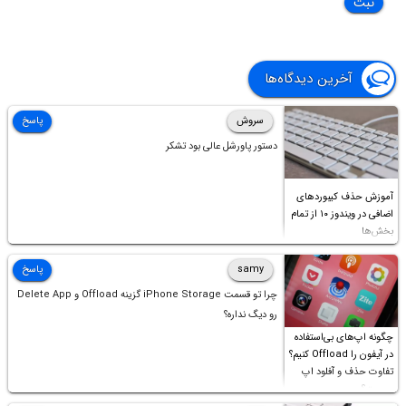
آخرین دیدگاه‌ها
سروش
پاسخ
دستور پاورشل عالی بود تشکر
آموزش حذف کیبوردهای
اضافی در ویندوز ۱۰ از تمام
بخش‌ها
samy
پاسخ
چرا تو قسمت iPhone Storage گزینه Offload و Delete App
رو دیگ نداره؟
چگونه اپ‌های بی‌استفاده
در آیفون را Offload کنیم؟
تفاوت حذف و آفلود اپ
چیست؟