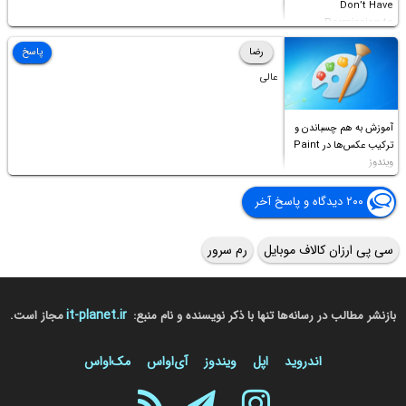
Don’t Have
Permission to
Access this folder
رضا
پاسخ
عالی
آموزش به هم چسباندن و
ترکیب عکس‌ها در Paint
ویندوز
۲۰۰ دیدگاه و پاسخ آخر
سی پی ارزان کالاف موبایل
رم سرور
it-planet.ir
بازنشر مطالب در رسانه‌ها تنها با ذکر نویسنده و نام منبع:
مجاز است.
اندروید
اپل
ویندوز
آی‌او‌اس
مک‌او‌اس