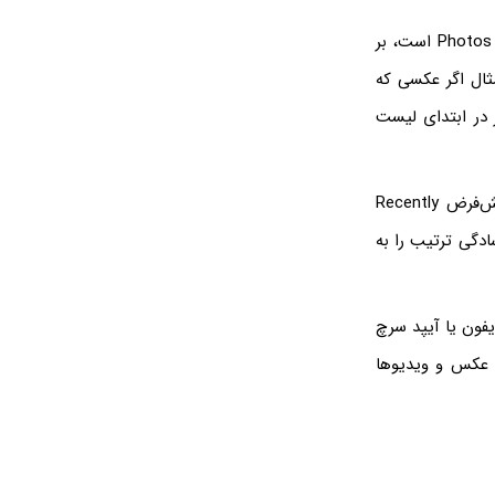
در گذشته ترتیب عکس و ویدیو در برنامه مدیریت عکس ها در آیفون و آیپد که اپلیکیشن Photos است، بر
ر Recently Added بوده، به عنوان مثال اگر عکسی که
 در ابتدای لیست
در نسخه جدید سیستم عامل iOS و iPadOS که اپل در سال 2024 معرفی کرده، حالت پیش‌فرض Recently
ادگی ترتیب را به
رنامه گالری ایفون یا آیپد سرچ
ش عکس و ویدیوها