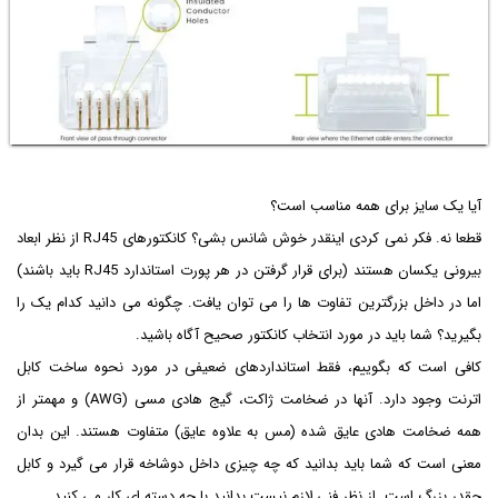
آیا یک سایز برای همه مناسب است؟
قطعا نه. فکر نمی کردی اینقدر خوش شانس بشی؟ کانکتورهای RJ45 از نظر ابعاد
بیرونی یکسان هستند (برای قرار گرفتن در هر پورت استاندارد RJ45 باید باشند)
اما در داخل بزرگترین تفاوت ها را می توان یافت. چگونه می دانید کدام یک را
بگیرید؟ شما باید در مورد انتخاب کانکتور صحیح آگاه باشید.
کافی است که بگوییم، فقط استانداردهای ضعیفی در مورد نحوه ساخت کابل
اترنت وجود دارد. آنها در ضخامت ژاکت، گیج هادی مسی (AWG) و مهمتر از
همه ضخامت هادی عایق شده (مس به علاوه عایق) متفاوت هستند. این بدان
معنی است که شما باید بدانید که چه چیزی داخل دوشاخه قرار می گیرد و کابل
چقدر بزرگ است. از نظر فنی لازم نیست بدانید با چه دسته ای کار می کنید.