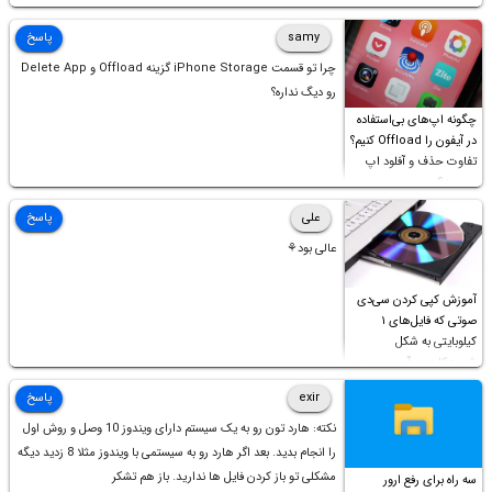
samy
پاسخ
چرا تو قسمت iPhone Storage گزینه Offload و Delete App
رو دیگ نداره؟
چگونه اپ‌های بی‌استفاده
در آیفون را Offload کنیم؟
تفاوت حذف و آفلود اپ
چیست؟
علی
پاسخ
عالی بود⚘
آموزش کپی کردن سی‌دی
صوتی که فایل‌های ۱
کیلوبایتی به شکل
شورت‌کات در آن موجود
است!
exir
پاسخ
نکته: هارد تون رو به یک سیستم دارای ویندوز 10 وصل و روش اول
را انجام بدید. بعد اگر هارد رو به سیستمی با ویندوز مثلا 8 زدید دیگه
مشکلی تو باز کردن فایل ها ندارید. باز هم تشکر
سه راه برای رفع ارور