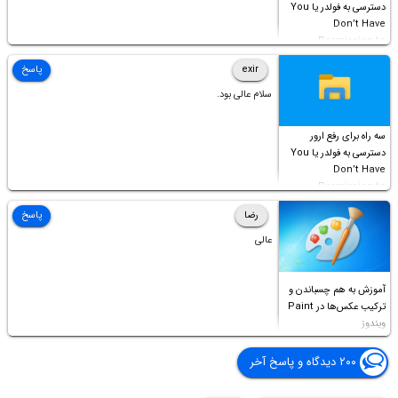
دسترسی به فولدر یا You
Don’t Have
Permission to
Access this folder
exir
پاسخ
سلام عالی بود.
سه راه برای رفع ارور
دسترسی به فولدر یا You
Don’t Have
Permission to
Access this folder
رضا
پاسخ
عالی
آموزش به هم چسباندن و
ترکیب عکس‌ها در Paint
ویندوز
۲۰۰ دیدگاه و پاسخ آخر