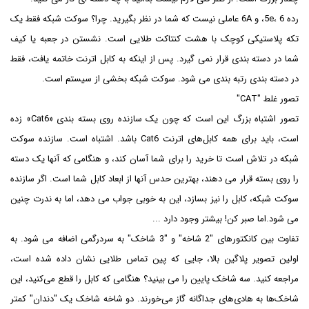
رده 5e، 6، و 6A عاملی نیست که شما در نظر بگیرید. چرا؟ سوکت شبکه فقط یک
تکه پلاستیکی کوچک با هشت کنتاکت طلایی است. نشستن در جعبه یا کیف
شما در دسته بندی قرار نمی گیرد. پس از اینکه به کابل اترنت خاتمه یافت، فقط
در دسته بندی رتبه بندی می شود. سوکت شبکه بخشی از سیستم است.
تصور غلط "CAT"
تصور اشتباه بزرگ این است که چون یک سازنده روی بسته بندی «Cat6» زده
است، باید برای همه کابل‌های اترنت Cat6 باشد. اشتباه است. سازنده سوکت
شبکه در تلاش است تا خرید را برای شما آسان کند، و هنگامی که آنها یک دسته
را روی بسته قرار می دهند، بهترین حدس آنها از ابعاد کابل شما است. اگر سازنده
سوکت شبکه، کابل را نیز بسازد، این به خوبی جواب می دهد، اما به ندرت چنین
می شود.اما صبر کن! بیشتر وجود دارد ...
تفاوت بین کانکتورهای "2 شاخه" و "3 شاخک" به سردرگمی اضافه می شود. به
اولین تصویر پلاگین بالا، جایی که پین ​​تماس طلایی نشان داده شده است،
مراجعه کنید. سه شاخک پایین را می بینید؟ هنگامی که کابل را قطع می‌کنید، این
شاخک‌ها به هادی‌های جداگانه گاز می‌خورند. دو شاخه شاخک یک "دندان" کمتر