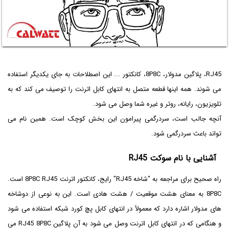
RJ45، پلاگین مدولار، 8P8C، کانکتور ... این اصطلاحات به جای یکدیگر استفاده
می شوند. همه اینها قطعه متصل به انتهای کابل اترنت را توصیف می کند که به
تلویزیون، رایانه، روتر و غیره شما وصل می شود.
آنچه جالب است، سردرگمی پیرامون این بخش کوچک است. همین نام می
تواند باعث سردرگمی شود.
آشنایی با نام سوکت RJ45
راه صحیح برای مراجعه به "شاخه RJ45" رایج، کانکتور اترنت 8P8C RJ45 است.
8P8C به معنای هشت موقعیت / هشت هادی است. این به نوعی از دوشاخه
های مدولار اشاره دارد که معمولاً در انتهای کابل پچ کورد شبکه استفاده می شود
و هنگامی که در انتهای کابل اترنت وصل می شود به آن پلاگین RJ45 8P8C می