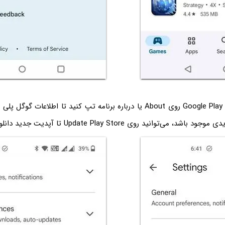
در صفحه تنظیمات Google Play روی About یا درباره برنامه تپ کنید تا اطلاع
توانید روی Update Play Store تا آپدیت جدید دانلود و نصب شود.