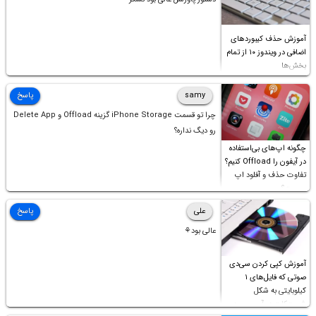
آموزش حذف کیبوردهای
اضافی در ویندوز ۱۰ از تمام
بخش‌ها
samy
پاسخ
چرا تو قسمت iPhone Storage گزینه Offload و Delete App
رو دیگ نداره؟
چگونه اپ‌های بی‌استفاده
در آیفون را Offload کنیم؟
تفاوت حذف و آفلود اپ
چیست؟
علی
پاسخ
عالی بود⚘
آموزش کپی کردن سی‌دی
صوتی که فایل‌های ۱
کیلوبایتی به شکل
شورت‌کات در آن موجود