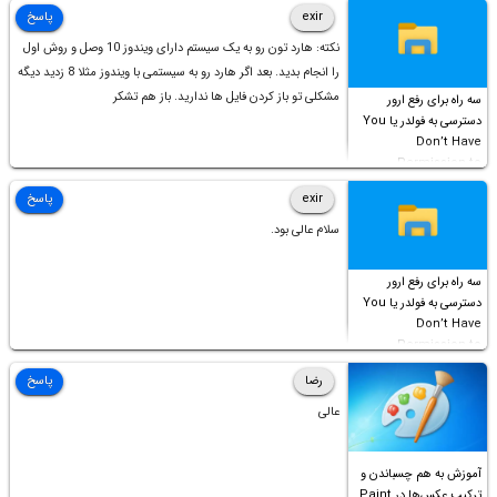
است!
exir
پاسخ
نکته: هارد تون رو به یک سیستم دارای ویندوز 10 وصل و روش اول
را انجام بدید. بعد اگر هارد رو به سیستمی با ویندوز مثلا 8 زدید دیگه
مشکلی تو باز کردن فایل ها ندارید. باز هم تشکر
سه راه برای رفع ارور
دسترسی به فولدر یا You
Don’t Have
Permission to
Access this folder
exir
پاسخ
سلام عالی بود.
سه راه برای رفع ارور
دسترسی به فولدر یا You
Don’t Have
Permission to
Access this folder
رضا
پاسخ
عالی
آموزش به هم چسباندن و
ترکیب عکس‌ها در Paint