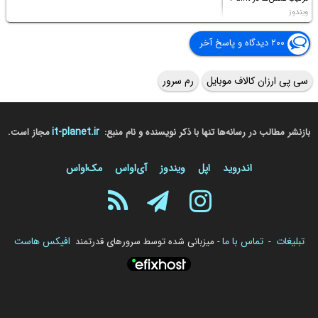
ویندوز
۲۰۰ دیدگاه و پاسخ آخر
سی پی ارزان کالاف موبایل
رم سرور
it-planet.ir
بازنشر مطالب در رسانه‌ها تنها با ذکر نویسنده و نام منبع:
مجاز است.
اندروید
اپل
ویندوز
آی‌او‌اس
مک‌او‌اس
تبلیغات
تماس با ما
افیکس هاست
-
- میزبانی شده توسط سرورهای قدرتمند