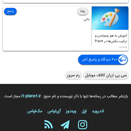
Permission to
Access this folder
رضا
پاسخ
عالی
آموزش به هم چسباندن و
ترکیب عکس‌ها در Paint
ویندوز
۲۰۰ دیدگاه و پاسخ آخر
سی پی ارزان کالاف موبایل
رم سرور
it-planet.ir
بازنشر مطالب در رسانه‌ها تنها با ذکر نویسنده و نام منبع:
مجاز است.
اندروید
اپل
ویندوز
آی‌او‌اس
مک‌او‌اس