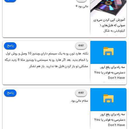
عالی بود⚘
آموزش کپی کردن سی‌دی
صوتی که فایل‌های ۱
کیلوبایتی به شکل
شورت‌کات در آن موجود
است!
exir
پاسخ
نکته: هارد تون رو به یک سیستم دارای ویندوز 10 وصل و روش اول
را انجام بدید. بعد اگر هارد رو به سیستمی با ویندوز مثلا 8 زدید دیگه
مشکلی تو باز کردن فایل ها ندارید. باز هم تشکر
سه راه برای رفع ارور
دسترسی به فولدر یا You
Don’t Have
Permission to
Access this folder
exir
پاسخ
سلام عالی بود.
سه راه برای رفع ارور
دسترسی به فولدر یا You
Don’t Have