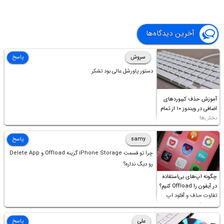
آخرین دیدگاه‌ها
سروش
پاسخ
دستور پاورشل عالی بود تشکر
آموزش حذف کیبوردهای
اضافی در ویندوز ۱۰ از تمام
بخش‌ها
samy
پاسخ
چرا تو قسمت iPhone Storage گزینه Offload و Delete App
رو دیگ نداره؟
چگونه اپ‌های بی‌استفاده
در آیفون را Offload کنیم؟
تفاوت حذف و آفلود اپ
چیست؟
علی
پاسخ