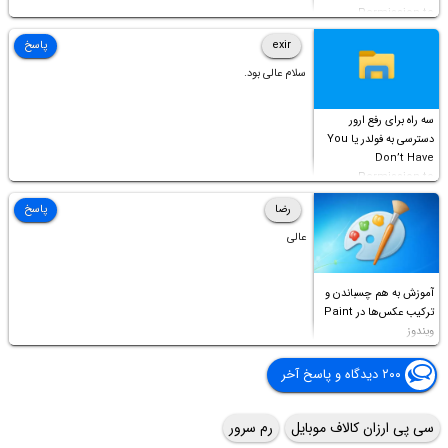
Permission to
Access this folder
exir
پاسخ
سلام عالی بود.
سه راه برای رفع ارور
دسترسی به فولدر یا You
Don’t Have
Permission to
Access this folder
رضا
پاسخ
عالی
آموزش به هم چسباندن و
ترکیب عکس‌ها در Paint
ویندوز
۲۰۰ دیدگاه و پاسخ آخر
سی پی ارزان کالاف موبایل
رم سرور