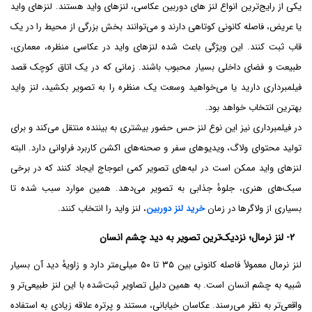
یکی از رایج‌ترین انواع لنز های دوربین عکاسی، لنزهای واید هستند. لنزهای واید
یا عریض، فاصله کانونی کوتاهی دارند و می‌توانند بخش بزرگی از محیط را در یک
قاب ثبت کنند. این ویژگی باعث شده لنزهای واید در عکاسی منظره، معماری،
طبیعت و فضای داخلی بسیار محبوب باشند. زمانی که در یک اتاق کوچک قصد
فیلمبرداری دارید یا می‌خواهید وسعت یک منظره را به تصویر بکشید، لنز واید
بهترین انتخاب خواهد بود.
در فیلمبرداری نیز این نوع لنز حس حضور بیشتری به بیننده منتقل می‌کند و برای
تولید محتوای ولاگ، ویدیوهای سفر و صحنه‌های اکشن کاربرد فراوانی دارد. البته
لنزهای واید ممکن است در لبه‌های تصویر کمی اعوجاج ایجاد کنند که در برخی
سبک‌های هنری، جلوۀ جذابی به تصویر می‌دهد. همین موارد سبب شده تا
بسیاری از ولاگرها در زمان
خرید لنز دوربین
، لنز واید را انتخاب کنند.
۲- لنز نرمال؛ نزدیک‌ترین تصویر به دید چشم انسان
لنز نرمال معمولاً فاصله کانونی بین ۳۵ تا ۵۰ میلی‌متر دارد و زاویۀ دید آن بسیار
شبیه به چشم انسان است. به همین دلیل تصاویر ثبت‌شده با این لنز طبیعی‌تر و
واقعی‌تر به نظر می‌رسند. عکاسان خیابانی، مستند و پرتره علاقه زیادی به استفاده