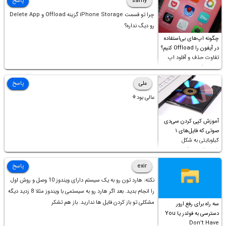
samy
پاسخ
چرا تو قسمت iPhone Storage گزینه Offload و Delete App
رو دیگ نداره؟
چگونه اپ‌های بی‌استفاده
در آیفون را Offload کنیم؟
تفاوت حذف و آفلود اپ
چیست؟
علی
پاسخ
عالی بود⚘
آموزش کپی کردن سی‌دی
صوتی که فایل‌های ۱
کیلوبایتی به شکل
شورت‌کات در آن موجود
است!
exir
پاسخ
نکته: هارد تون رو به یک سیستم دارای ویندوز 10 وصل و روش اول
را انجام بدید. بعد اگر هارد رو به سیستمی با ویندوز مثلا 8 زدید دیگه
مشکلی تو باز کردن فایل ها ندارید. باز هم تشکر
سه راه برای رفع ارور
دسترسی به فولدر یا You
Don’t Have