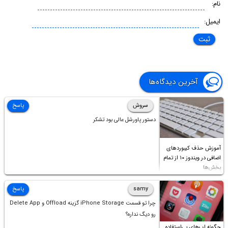
نام:
ایمیل:
آخرین دیدگاه‌ها
سروش
پاسخ
دستور پاورشل عالی بود تشکر
آموزش حذف کیبوردهای
اضافی در ویندوز ۱۰ از تمام
بخش‌ها
samy
پاسخ
چرا تو قسمت iPhone Storage گزینه Offload و Delete App
رو دیگ نداره؟
چگونه اپ‌های بی‌استفاده