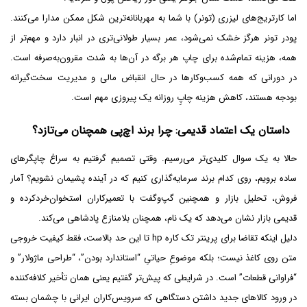
اما کارتریج‌های لیزری (تونر) با شما به مهربانانه‌ترین شکل ممکن مدارا می‌کنند.
پودر تونر هرگز خشک نمی‌شود، عمر بسیار طولانی‌تری در انبار دارد و مهم‌تر از
همه، هزینه تمام‌شده برای چاپ هر برگه در آن‌ها به شدت مقرون‌به‌صرفه است.
در دورانی که همه کسب‌وکارها در حال انقباض مالی و مدیریت سخت‌گیرانه
بودجه هستند، کاهش هزینه چاپِ روزانه یک پیروزی مهم است.
داستان یک اعتماد قدیمی: چرا برند اچ‌پی همچنان می‌تازد؟
حالا به یک سوال کلیدی‌تر می‌رسیم. وقتی تصمیم گرفتیم به سراغ چاپگرهای
ساده برویم، روی کدام برند سرمایه‌گذاری کنیم که در آینده پشیمان نشویم؟ آمار
فروش، تحلیل بازار و همچنین گپ‌وگفت با تعمیرکاران استخوان‌خردکرده و
قدیمی بازار نشان می‌دهد که یک نام، همچنان بلامنازع پادشاهی می‌کند.
دلیل اینکه تقاضا برای پرینتر تک کاره hp تا این حد بالاست، فقط کیفیت خروجی
متن روی کاغذ نیست؛ بلکه موضوعِ حیاتیِ “استاندارد بودن”، “طراحی ماژولار” و
“فراوانی قطعات” است. در شرایطی که پیش‌تر گفتیم یعنی همان تأخیر کلافه‌کننده
در ورود کالاهای جدید داشتن دستگاهی که سرویس‌کاران ایرانی با چشمان بسته