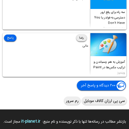
سه راه برای رفع ارور
دسترسی به فولدر یا You
Don’t Have
Permission to
Access this folder
رضا
پاسخ
عالی
آموزش به هم چسباندن و
ترکیب عکس‌ها در Paint
ویندوز
۲۰۰ دیدگاه و پاسخ آخر
سی پی ارزان کالاف موبایل
رم سرور
it-planet.ir
بازنشر مطالب در رسانه‌ها تنها با ذکر نویسنده و نام منبع:
مجاز است.