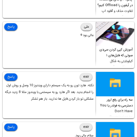
در آیفون را Offload کنیم؟
تفاوت حذف و آفلود اپ
چیست؟
علی
پاسخ
عالی بود⚘
آموزش کپی کردن سی‌دی
صوتی که فایل‌های ۱
کیلوبایتی به شکل
شورت‌کات در آن موجود
است!
exir
پاسخ
نکته: هارد تون رو به یک سیستم دارای ویندوز 10 وصل و روش اول
را انجام بدید. بعد اگر هارد رو به سیستمی با ویندوز مثلا 8 زدید دیگه
مشکلی تو باز کردن فایل ها ندارید. باز هم تشکر
سه راه برای رفع ارور
دسترسی به فولدر یا You
Don’t Have
Permission to
Access this folder
exir
پاسخ
سلام عالی بود.