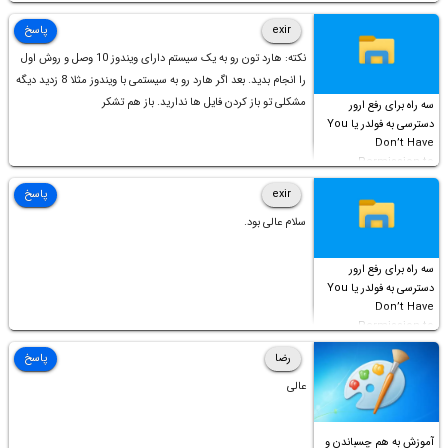
است!
exir
پاسخ
نکته: هارد تون رو به یک سیستم دارای ویندوز 10 وصل و روش اول
را انجام بدید. بعد اگر هارد رو به سیستمی با ویندوز مثلا 8 زدید دیگه
مشکلی تو باز کردن فایل ها ندارید. باز هم تشکر
سه راه برای رفع ارور
دسترسی به فولدر یا You
Don’t Have
Permission to
Access this folder
exir
پاسخ
سلام عالی بود.
سه راه برای رفع ارور
دسترسی به فولدر یا You
Don’t Have
Permission to
Access this folder
رضا
پاسخ
عالی
آموزش به هم چسباندن و