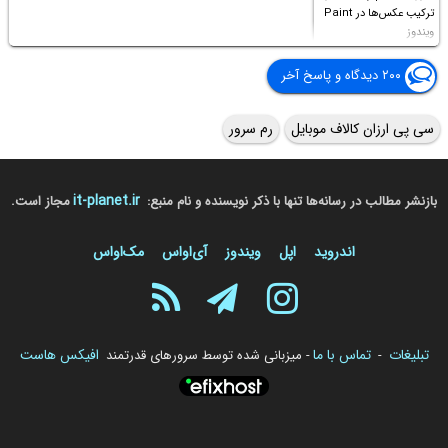
ترکیب عکس‌ها در Paint
ویندوز
۲۰۰ دیدگاه و پاسخ آخر
سی پی ارزان کالاف موبایل
رم سرور
it-planet.ir
بازنشر مطالب در رسانه‌ها تنها با ذکر نویسنده و نام منبع:
مجاز است.
اندروید
اپل
ویندوز
آی‌او‌اس
مک‌او‌اس
تبلیغات
تماس با ما
افیکس هاست
-
- میزبانی شده توسط سرورهای قدرتمند