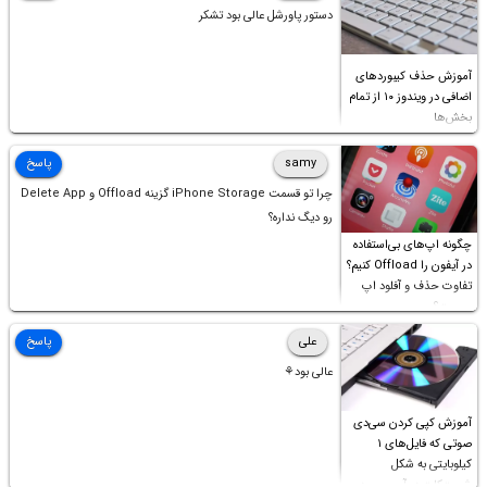
دستور پاورشل عالی بود تشکر
آموزش حذف کیبوردهای
اضافی در ویندوز ۱۰ از تمام
بخش‌ها
samy
پاسخ
چرا تو قسمت iPhone Storage گزینه Offload و Delete App
رو دیگ نداره؟
چگونه اپ‌های بی‌استفاده
در آیفون را Offload کنیم؟
تفاوت حذف و آفلود اپ
چیست؟
علی
پاسخ
عالی بود⚘
آموزش کپی کردن سی‌دی
صوتی که فایل‌های ۱
کیلوبایتی به شکل
شورت‌کات در آن موجود