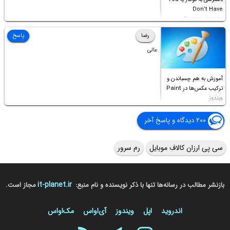
Don’t Have
Permission to
Access this folder
رضا
پاسخ
عالی
آموزش به هم چسباندن و
ترکیب عکس‌ها در Paint
ویندوز
۲۰۰ دیدگاه و پاسخ آخر
سی پی ارزان کالاف موبایل
رم سرور
it-planet.ir
بازنشر مطالب در رسانه‌ها تنها با ذکر نویسنده و نام منبع:
مجاز است.
اندروید
اپل
ویندوز
آی‌او‌اس
مک‌او‌اس