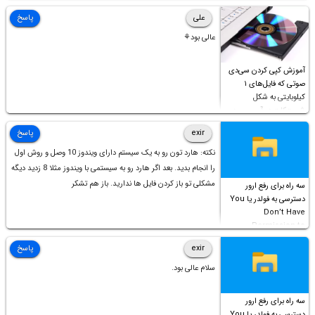
علی
پاسخ
عالی بود⚘
آموزش کپی کردن سی‌دی
صوتی که فایل‌های ۱
کیلوبایتی به شکل
شورت‌کات در آن موجود
است!
exir
پاسخ
نکته: هارد تون رو به یک سیستم دارای ویندوز 10 وصل و روش اول
را انجام بدید. بعد اگر هارد رو به سیستمی با ویندوز مثلا 8 زدید دیگه
مشکلی تو باز کردن فایل ها ندارید. باز هم تشکر
سه راه برای رفع ارور
دسترسی به فولدر یا You
Don’t Have
Permission to
Access this folder
exir
پاسخ
سلام عالی بود.
سه راه برای رفع ارور
دسترسی به فولدر یا You