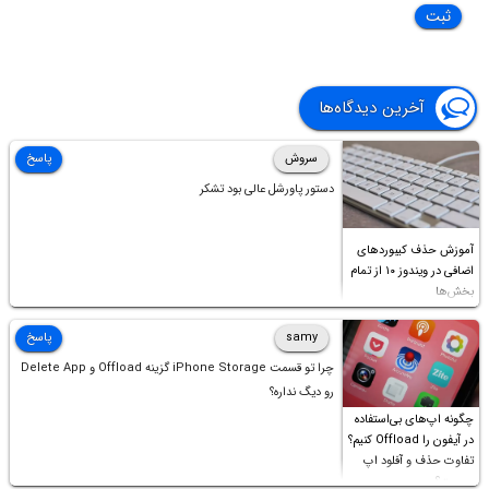
آخرین دیدگاه‌ها
سروش
پاسخ
دستور پاورشل عالی بود تشکر
آموزش حذف کیبوردهای
اضافی در ویندوز ۱۰ از تمام
بخش‌ها
samy
پاسخ
چرا تو قسمت iPhone Storage گزینه Offload و Delete App
رو دیگ نداره؟
چگونه اپ‌های بی‌استفاده
در آیفون را Offload کنیم؟
تفاوت حذف و آفلود اپ
چیست؟