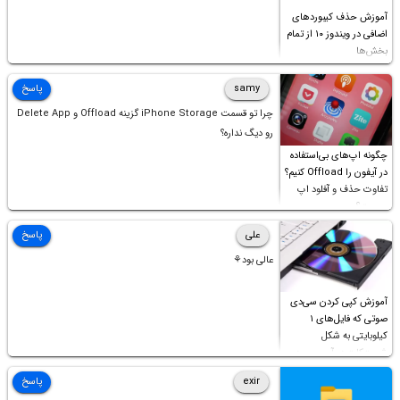
آموزش حذف کیبوردهای
اضافی در ویندوز ۱۰ از تمام
بخش‌ها
samy
پاسخ
چرا تو قسمت iPhone Storage گزینه Offload و Delete App
رو دیگ نداره؟
چگونه اپ‌های بی‌استفاده
در آیفون را Offload کنیم؟
تفاوت حذف و آفلود اپ
چیست؟
علی
پاسخ
عالی بود⚘
آموزش کپی کردن سی‌دی
صوتی که فایل‌های ۱
کیلوبایتی به شکل
شورت‌کات در آن موجود
است!
exir
پاسخ