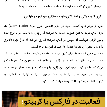
از نوسان‌گیری کوتاه مدت گرفته تا معاملات بلندمدت، به معامله پرداخت.
کری ترید؛ یکی از استراتژی‌های معاملاتی سودآور در فارکس
یکی از روش‌های کسب سود در بازار فارکس، کری ترید (Carry Trade) نام
دارد. کری ترید به این صورت است که سرمایه‌گذار پول را با یک ارز با نرخ بهره
پایین قرض می‌کند. او سپس در ارزی سرمایه‌گذاری می‌کند که نرخ بهره بالاتری
دارد و بازدهی آن تقریبا معادل با اختلاف این دو نرخ است.
جفت‌ارزهایی که معمولا برای کری ترید استفاده می‌شوند، عبارتند از دلار استرالیا
و ین ژاپن یا دلار نیوزیلند و ین ژاپن. در واقع شما به عنوان یک سرمایه‌گذار
می‌توانید با باز کردن پوزیشن، ین ژاپن را وام بگیرید و عملا صفر درصد سود
بپردازد. در عین حال، با خرید دلار نیوزیلند یا استرالیا، می‌توانید به
ترتیب 3.50 درصد و 2.85 درصد درآمد کسب کرد.