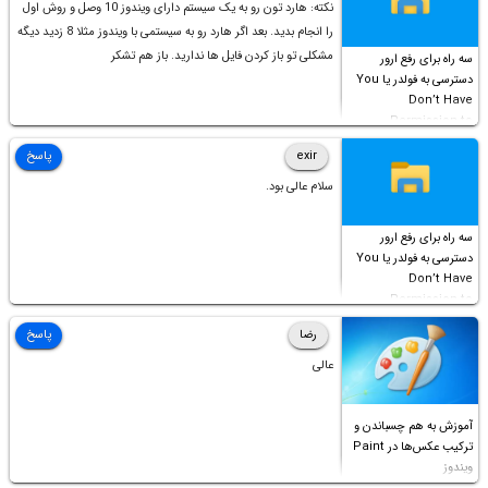
نکته: هارد تون رو به یک سیستم دارای ویندوز 10 وصل و روش اول
را انجام بدید. بعد اگر هارد رو به سیستمی با ویندوز مثلا 8 زدید دیگه
مشکلی تو باز کردن فایل ها ندارید. باز هم تشکر
سه راه برای رفع ارور
دسترسی به فولدر یا You
Don’t Have
Permission to
Access this folder
exir
پاسخ
سلام عالی بود.
سه راه برای رفع ارور
دسترسی به فولدر یا You
Don’t Have
Permission to
Access this folder
رضا
پاسخ
عالی
آموزش به هم چسباندن و
ترکیب عکس‌ها در Paint
ویندوز